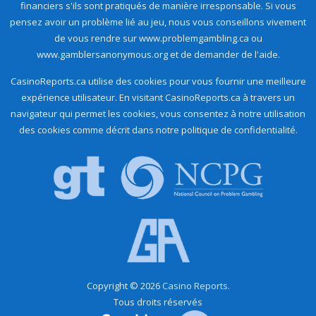
financiers s'ils sont pratiqués de manière irresponsable. Si vous
pensez avoir un problème lié au jeu, nous vous conseillons vivement
de vous rendre sur www.problemgambling.ca ou
www.gamblersanonymous.org et de demander de l'aide.
CasinoReports.ca utilise des cookies pour vous fournir une meilleure
expérience utilisateur. En visitant CasinoReports.ca à travers un
navigateur qui permet les cookies, vous consentez à notre utilisation
des cookies comme décrit dans notre politique de confidentialité.
Copyright © 2026
Casino Reports.
Tous droits réservés