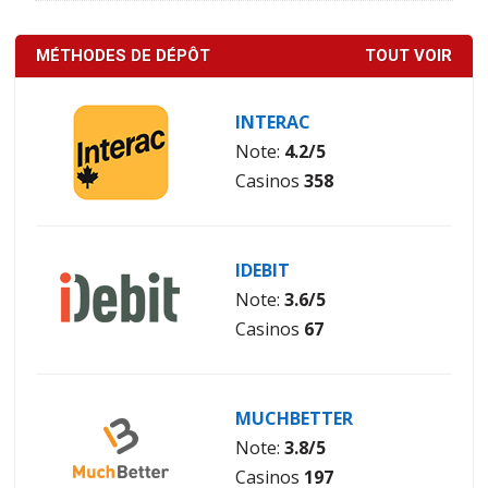
MÉTHODES DE DÉPÔT
TOUT VOIR
INTERAC
Note:
4.2/5
Casinos
358
IDEBIT
Note:
3.6/5
Casinos
67
MUCHBETTER
Note:
3.8/5
Casinos
197