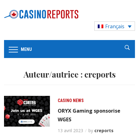
Français
MENU
Auteur/autrice :
creports
CASINO NEWS
ORYX Gaming sponsorise
WGES
13 avril 2023
by
creports