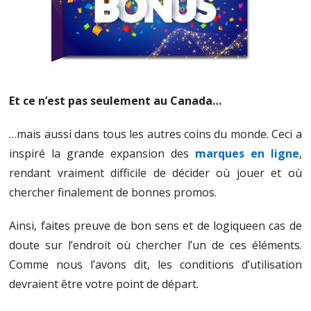
Et ce n’est pas seulement au Canada…
…mais aussi dans tous les autres coins du monde. Ceci a
inspiré la grande expansion des
marques en ligne
,
rendant vraiment difficile de décider où jouer et où
chercher finalement de bonnes promos.
Ainsi, faites preuve de bon sens et de logiqueen cas de
doute sur l’endroit où chercher l’un de ces éléments.
Comme nous l’avons dit, les conditions d’utilisation
devraient être votre point de départ.