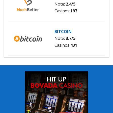
Note:
2.4/5
Casinos
197
BITCOIN
Note:
3.7/5
Casinos
431