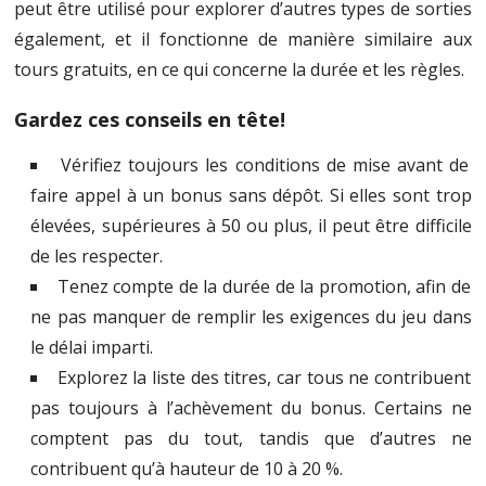
peut être utilisé pour explorer d’autres types de sorties
également, et il fonctionne de manière similaire aux
tours gratuits, en ce qui concerne la durée et les règles.
Gardez ces conseils en tête!
Vérifiez toujours les conditions de mise avant de
faire appel à un bonus sans dépôt. Si elles sont trop
élevées, supérieures à 50 ou plus, il peut être difficile
de les respecter.
Tenez compte de la durée de la promotion, afin de
ne pas manquer de remplir les exigences du jeu dans
le délai imparti.
Explorez la liste des titres, car tous ne contribuent
pas toujours à l’achèvement du bonus. Certains ne
comptent pas du tout, tandis que d’autres ne
contribuent qu’à hauteur de 10 à 20 %.