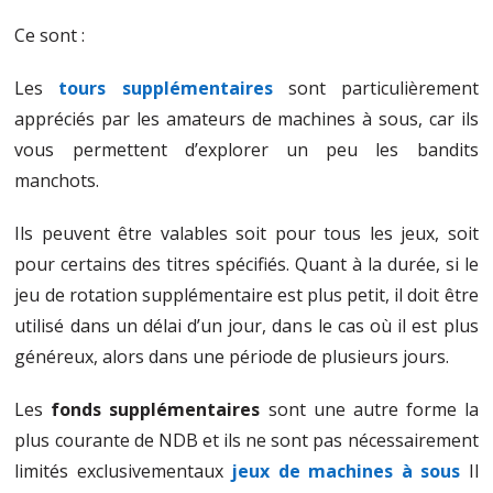
Ce sont :
Les
tours supplémentaires
sont particulièrement
appréciés par les amateurs de machines à sous, car ils
vous permettent d’explorer un peu les bandits
manchots.
Ils peuvent être valables soit pour tous les jeux, soit
pour certains des titres spécifiés. Quant à la durée, si le
jeu de rotation supplémentaire est plus petit, il doit être
utilisé dans un délai d’un jour, dans le cas où il est plus
généreux, alors dans une période de plusieurs jours.
Les
fonds supplémentaires
sont une autre forme la
plus courante de NDB et ils ne sont pas nécessairement
limités exclusivementaux
jeux de machines à sous
Il