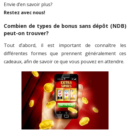
Envie d’en savoir plus?
Restez avec nous!
Combien de types de bonus sans dépôt (NDB)
peut-on trouver?
Tout d’abord, il est important de connaître les
différentes formes que prennent généralement ces
cadeaux, afin de savoir ce que vous pouvez en attendre.