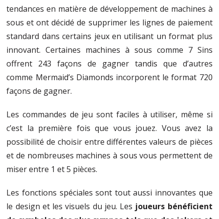
tendances en matière de développement de machines à
sous et ont décidé de supprimer les lignes de paiement
standard dans certains jeux en utilisant un format plus
innovant. Certaines machines à sous comme 7 Sins
offrent 243 façons de gagner tandis que d’autres
comme Mermaid’s Diamonds incorporent le format 720
façons de gagner.
Les commandes de jeu sont faciles à utiliser, même si
c’est la première fois que vous jouez. Vous avez la
possibilité de choisir entre différentes valeurs de pièces
et de nombreuses machines à sous vous permettent de
miser entre 1 et 5 pièces.
Les fonctions spéciales sont tout aussi innovantes que
le design et les visuels du jeu. Les
joueurs bénéficient