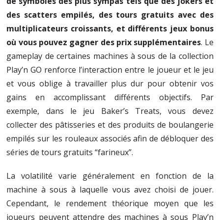
de symboles des plus sympas tels que des jokers et
des scatters empilés, des tours gratuits avec des
multiplicateurs croissants, et différents jeux bonus
où vous pouvez gagner des prix supplémentaires
. Le
gameplay de certaines machines à sous de la collection
Play’n GO renforce l’interaction entre le joueur et le jeu
et vous oblige à travailler plus dur pour obtenir vos
gains en accomplissant différents objectifs. Par
exemple, dans le jeu Baker’s Treats, vous devez
collecter des pâtisseries et des produits de boulangerie
empilés sur les rouleaux associés afin de débloquer des
séries de tours gratuits “farineux”.
La volatilité varie généralement en fonction de la
machine à sous à laquelle vous avez choisi de jouer.
Cependant, le rendement théorique moyen que les
joueurs peuvent attendre des machines à sous Play’n