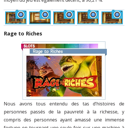
moyen du jeu est également décent, à 96,21 %.
Rage to Riches
Nous avons tous entendu des tas d’histoires de
personnes passés de la pauvreté à la richesse, y
compris des personnes ayant amassé une immense
fortune en tournant une seule fois sur une machine à