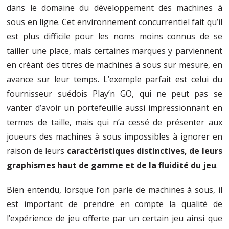
dans le domaine du développement des machines à
sous en ligne. Cet environnement concurrentiel fait qu’il
est plus difficile pour les noms moins connus de se
tailler une place, mais certaines marques y parviennent
en créant des titres de machines à sous sur mesure, en
avance sur leur temps. L’exemple parfait est celui du
fournisseur suédois Play’n GO, qui ne peut pas se
vanter d’avoir un portefeuille aussi impressionnant en
termes de taille, mais qui n’a cessé de présenter aux
joueurs des machines à sous impossibles à ignorer en
raison de leurs
caractéristiques distinctives, de leurs
graphismes haut de gamme et de la fluidité du jeu
.
Bien entendu, lorsque l’on parle de machines à sous, il
est important de prendre en compte la qualité de
l’expérience de jeu offerte par un certain jeu ainsi que