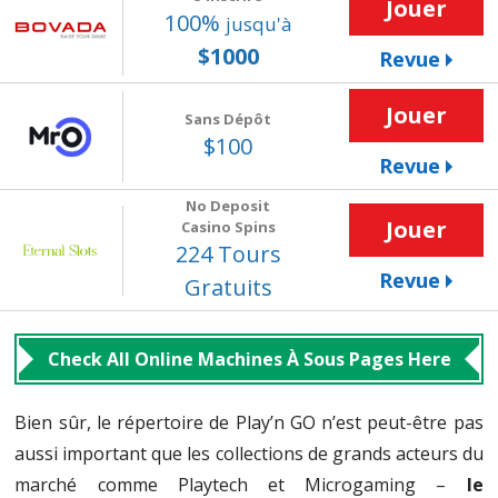
Jouer
100%
jusqu'à
$1000
Revue
Jouer
Sans Dépôt
$100
Revue
No Deposit
Jouer
Casino Spins
224 Tours
Revue
Gratuits
Check All Online Machines À Sous Pages Here
Bien sûr, le répertoire de Play’n GO n’est peut-être pas
aussi important que les collections de grands acteurs du
marché comme Playtech et Microgaming –
le