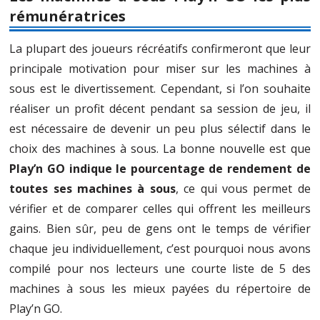
rémunératrices
La plupart des joueurs récréatifs confirmeront que leur
principale motivation pour miser sur les machines à
sous est le divertissement. Cependant, si l’on souhaite
réaliser un profit décent pendant sa session de jeu, il
est nécessaire de devenir un peu plus sélectif dans le
choix des machines à sous. La bonne nouvelle est que
Play’n GO indique le pourcentage de rendement de
toutes ses machines à sous
, ce qui vous permet de
vérifier et de comparer celles qui offrent les meilleurs
gains. Bien sûr, peu de gens ont le temps de vérifier
chaque jeu individuellement, c’est pourquoi nous avons
compilé pour nos lecteurs une courte liste de 5 des
machines à sous les mieux payées du répertoire de
Play’n GO.