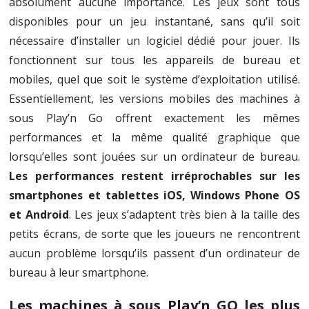
absolument aucune importance. Les jeux sont tous
disponibles pour un jeu instantané, sans qu’il soit
nécessaire d’installer un logiciel dédié pour jouer. Ils
fonctionnent sur tous les appareils de bureau et
mobiles, quel que soit le système d’exploitation utilisé.
Essentiellement, les versions mobiles des machines à
sous Play’n Go offrent exactement les mêmes
performances et la même qualité graphique que
lorsqu’elles sont jouées sur un ordinateur de bureau.
Les performances restent irréprochables sur les
smartphones et tablettes iOS, Windows Phone OS
et Android
. Les jeux s’adaptent très bien à la taille des
petits écrans, de sorte que les joueurs ne rencontrent
aucun problème lorsqu’ils passent d’un ordinateur de
bureau à leur smartphone.
Les machines à sous Play’n GO les plus