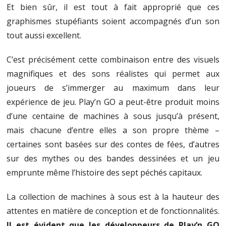
Et bien sûr, il est tout à fait approprié que ces
graphismes stupéfiants soient accompagnés d’un son
tout aussi excellent.
C’est précisément cette combinaison entre des visuels
magnifiques et des sons réalistes qui permet aux
joueurs de s’immerger au maximum dans leur
expérience de jeu. Play’n GO a peut-être produit moins
d’une centaine de machines à sous jusqu’à présent,
mais chacune d’entre elles a son propre thème –
certaines sont basées sur des contes de fées, d’autres
sur des mythes ou des bandes dessinées et un jeu
emprunte même l’histoire des sept péchés capitaux.
La collection de machines à sous est à la hauteur des
attentes en matière de conception et de fonctionnalités.
Il est évident que les développeurs de Play’n GO