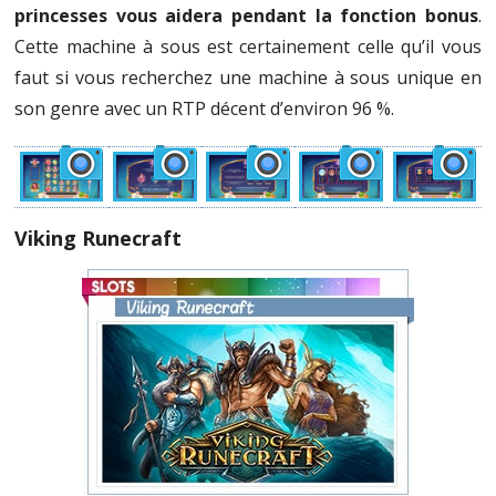
princesses vous aidera pendant la fonction bonus
.
Cette machine à sous est certainement celle qu’il vous
faut si vous recherchez une machine à sous unique en
son genre avec un RTP décent d’environ 96 %.
Viking Runecraft