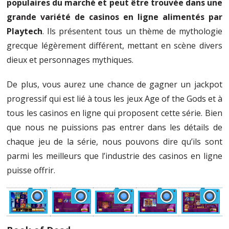
populaires du marché et peut être trouvée dans une
grande variété de casinos en ligne alimentés par
Playtech
. Ils présentent tous un thème de mythologie
grecque légèrement différent, mettant en scène divers
dieux et personnages mythiques.
De plus, vous aurez une chance de gagner un jackpot
progressif qui est lié à tous les jeux Age of the Gods et à
tous les casinos en ligne qui proposent cette série. Bien
que nous ne puissions pas entrer dans les détails de
chaque jeu de la série, nous pouvons dire qu’ils sont
parmi les meilleurs que l’industrie des casinos en ligne
puisse offrir.