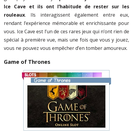
Ice Cave et ils ont l’habitude de rester sur les
rouleaux
. Ils interagissent également entre eux,
rendant l’expérience mémorable et enrichissante pour
vous. Ice Cave est l’un de ces rares jeux qui n’ont rien de
spécial à première vue, mais une fois que vous y jouez,
vous ne pouvez vous empêcher d’en tomber amoureux.
Game of Thrones