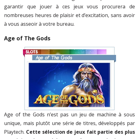
garantir que jouer à ces jeux vous procurera de
nombreuses heures de plaisir et d’excitation, sans avoir
à vous asseoir à votre bureau.
Age of The Gods
Age of the Gods n’est pas un jeu de machine à sous
unique, mais plutôt une série de titres, développés par
Playtech.
Cette sélection de jeux fait partie des plus