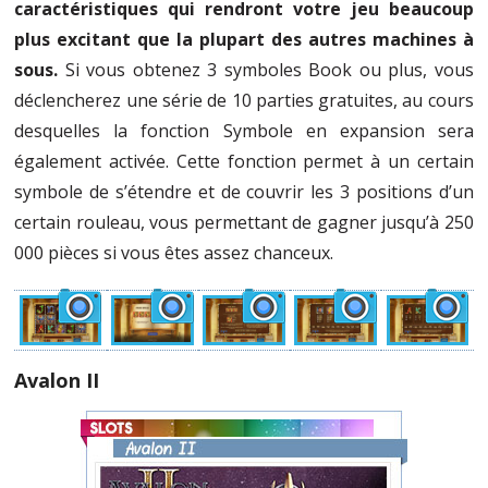
caractéristiques qui rendront votre jeu beaucoup
plus excitant que la plupart des autres machines à
sous.
Si vous obtenez 3 symboles Book ou plus, vous
déclencherez une série de 10 parties gratuites, au cours
desquelles la fonction Symbole en expansion sera
également activée. Cette fonction permet à un certain
symbole de s’étendre et de couvrir les 3 positions d’un
certain rouleau, vous permettant de gagner jusqu’à 250
000 pièces si vous êtes assez chanceux.
Avalon II