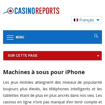
Français
MENU
SUR CETTE PAGE
Machines à sous pour iPhone
Les jeux mobiles atteignent des niveaux de popularité
toujours plus élevés, les téléphones intelligents et les
tablettes étant de plus en plus ancrés dans nos vies. Les
casinos en ligne n’ont pas manqué d’en tenir compte et