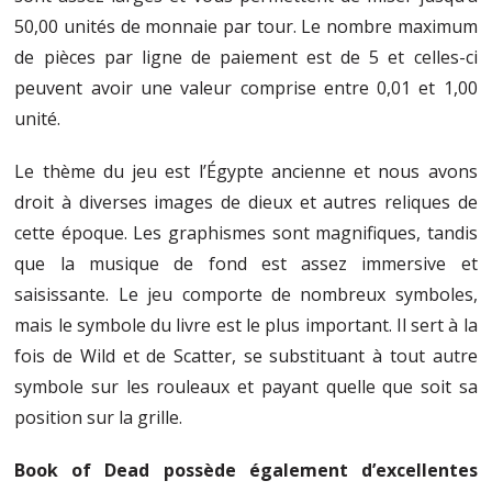
50,00 unités de monnaie par tour. Le nombre maximum
de pièces par ligne de paiement est de 5 et celles-ci
peuvent avoir une valeur comprise entre 0,01 et 1,00
unité.
Le thème du jeu est l’Égypte ancienne et nous avons
droit à diverses images de dieux et autres reliques de
cette époque. Les graphismes sont magnifiques, tandis
que la musique de fond est assez immersive et
saisissante. Le jeu comporte de nombreux symboles,
mais le symbole du livre est le plus important. Il sert à la
fois de Wild et de Scatter, se substituant à tout autre
symbole sur les rouleaux et payant quelle que soit sa
position sur la grille.
Book of Dead possède également d’excellentes