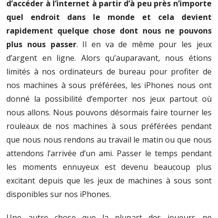
d’accéder à l’internet à partir d’à peu près n’importe
quel endroit dans le monde et cela devient
rapidement quelque chose dont nous ne pouvons
plus nous passer
. Il en va de même pour les jeux
d’argent en ligne. Alors qu’auparavant, nous étions
limités à nos ordinateurs de bureau pour profiter de
nos machines à sous préférées, les iPhones nous ont
donné la possibilité d’emporter nos jeux partout où
nous allons. Nous pouvons désormais faire tourner les
rouleaux de nos machines à sous préférées pendant
que nous nous rendons au travail le matin ou que nous
attendons l’arrivée d’un ami. Passer le temps pendant
les moments ennuyeux est devenu beaucoup plus
excitant depuis que les jeux de machines à sous sont
disponibles sur nos iPhones.
Une autre chose que la plupart des joueurs ne