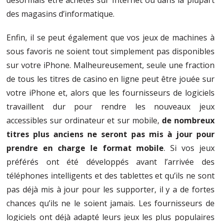
désormais être achetés sur Internet ou dans la plupart
des magasins d’informatique.
Enfin, il se peut également que vos jeux de machines à
sous favoris ne soient tout simplement pas disponibles
sur votre iPhone. Malheureusement, seule une fraction
de tous les titres de casino en ligne peut être jouée sur
votre iPhone et, alors que les fournisseurs de logiciels
travaillent dur pour rendre les nouveaux jeux
accessibles sur ordinateur et sur mobile,
de nombreux
titres plus anciens ne seront pas mis à jour pour
prendre en charge le format mobile
. Si vos jeux
préférés ont été développés avant l’arrivée des
téléphones intelligents et des tablettes et qu’ils ne sont
pas déjà mis à jour pour les supporter, il y a de fortes
chances qu’ils ne le soient jamais. Les fournisseurs de
logiciels ont déjà adapté leurs jeux les plus populaires