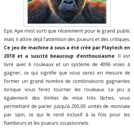
Epic Ape n’est sorti que récemment pour le grand public
mais il attire déjà l’attention des joueurs et des critiques.
Ce jeu de machine à sous a été créé par Playtech en
2018 et a suscité beaucoup d’enthousiasme
. Il est
livré avec 6 rouleaux et un système de 4096 voies à
gagner, ce qui signifie que vous serez en mesure de
former un grand nombre de combinaisons gagnantes
lorsque vous ferez tourner les rouleaux. Le jeu a
également des limites de mise très lâches, vous
permettant de parier jusqu’à 200,00 unités de monnaie
par spin, ce qui le rend inclusif à la fois pour les
flambeurs et les joueurs occasionnels.