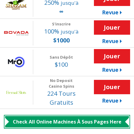
250%
jusqu'à
∞
Revue
S'inscrire
Jouer
100%
jusqu'à
$1000
Revue
Jouer
Sans Dépôt
$100
Revue
No Deposit
Jouer
Casino Spins
224 Tours
Revue
Gratuits
Check All Online Machines À Sous Pages Here