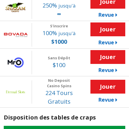
Jouer
250%
jusqu'à
∞
Revue
S'inscrire
Jouer
100%
jusqu'à
$1000
Revue
Jouer
Sans Dépôt
$100
Revue
No Deposit
Jouer
Casino Spins
224 Tours
Revue
Gratuits
Disposition des tables de craps