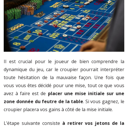
Il est crucial pour le joueur de bien comprendre la
dynamique du jeu, car le croupier pourrait interpréter
toute hésitation de la mauvaise façon. Une fois que
vous vous êtes décidé pour une mise, tout ce que vous
avez à faire est de
placer une mise initiale sur une
zone donnée du feutre de la table
. Si vous gagnez, le
croupier placera vos gains à côté de la mise initiale.
L’étape suivante consiste
à retirer vos jetons de la