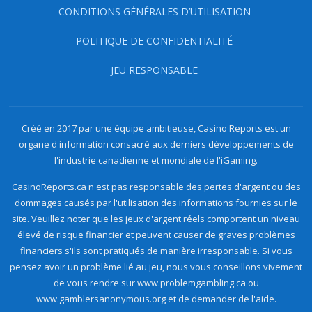
CONDITIONS GÉNÉRALES D’UTILISATION
POLITIQUE DE CONFIDENTIALITÉ
JEU RESPONSABLE
Créé en 2017 par une équipe ambitieuse, Casino Reports est un
organe d'information consacré aux derniers développements de
l'industrie canadienne et mondiale de l'iGaming.
CasinoReports.ca n'est pas responsable des pertes d'argent ou des
dommages causés par l'utilisation des informations fournies sur le
site. Veuillez noter que les jeux d'argent réels comportent un niveau
élevé de risque financier et peuvent causer de graves problèmes
financiers s'ils sont pratiqués de manière irresponsable. Si vous
pensez avoir un problème lié au jeu, nous vous conseillons vivement
de vous rendre sur www.problemgambling.ca ou
www.gamblersanonymous.org et de demander de l'aide.