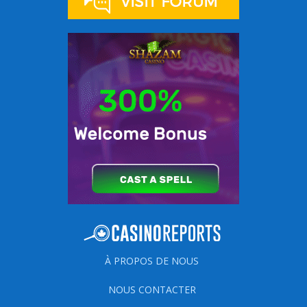
À PROPOS DE NOUS
NOUS CONTACTER