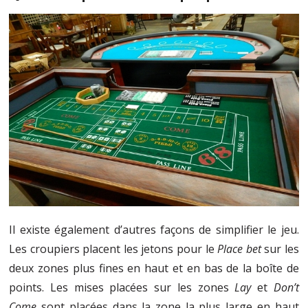
Il existe également d’autres façons de simplifier le jeu.
Les croupiers placent les jetons pour le
Place bet
sur les
deux zones plus fines en haut et en bas de la boîte de
points. Les mises placées sur les zones
Lay
et
Don’t
Come
sont placées dans la zone la plus large en haut