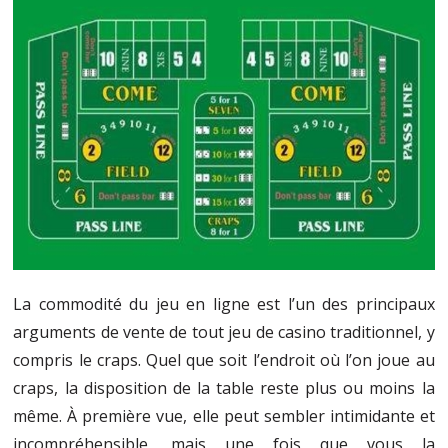
La commodité du jeu en ligne est l’un des principaux
arguments de vente de tout jeu de casino traditionnel, y
compris le craps. Quel que soit l’endroit où l’on joue au
craps, la disposition de la table reste plus ou moins la
même. À première vue, elle peut sembler intimidante et
incompréhensible, mais une fois que vous la