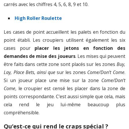
carrés avec les chiffres 4, 5, 6, 8, 9 et 10.
High Roller Roulette
Les cases de point accueillent les palets en fonction du
point établi. Les croupiers utilisent également les six
cases pour
placer les jetons en fonction des
demandes de mise des joueurs
. Les mises qui peuvent
être faits dans cette zone sont placés sur les zones
Buy,
Lay, Place Bets, ainsi que
sur les zones
Come/Don’t Come
.
Si un joueur place une mise sur la zone
Come/Don’t
Come
, le croupier est censé les placer dans la zone de
points correspondante. C’est aussi simple que cela, mais
cela rend le jeu lui-même beaucoup plus
compréhensible.
Qu’est-ce qui rend le craps spécial ?