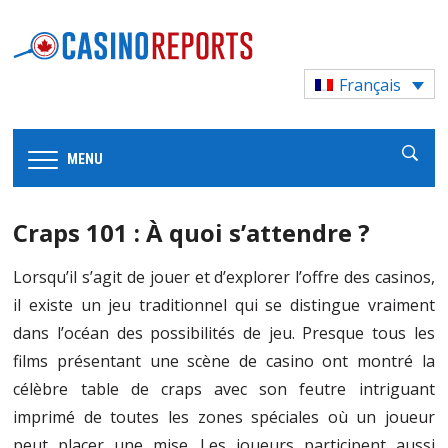
Français
MENU
Craps 101 : À quoi s’attendre ?
Lorsqu’il s’agit de jouer et d’explorer l’offre des casinos,
il existe un jeu traditionnel qui se distingue vraiment
dans l’océan des possibilités de jeu. Presque tous les
films présentant une scène de casino ont montré la
célèbre table de craps avec son feutre intriguant
imprimé de toutes les zones spéciales où un joueur
peut placer une mise. Les joueurs participent aussi