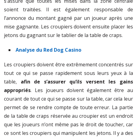
s’assure que toutes les mises dans la zone centrale
soient traitées. Il est également responsable de
l’annonce du montant gagné par un joueur après une
mise gagnante. Les croupiers doivent ensuite placer les
jetons du gagnant sur le tablier de la table de craps.
Analyse du Red Dog Casino
Les croupiers doivent être extrêmement concentrés sur
tout ce qui se passe rapidement sous leurs yeux à la
table,
afin de s’assurer qu’ils versent les gains
appropriés
. Les joueurs doivent également être au
courant de tout ce qui se passe sur la table, car cela leur
permet de se rendre compte de toute erreur. La partie
de la table de craps réservée au croupier est un endroit
que les joueurs n’ont même pas le droit de toucher, car
ce sont les croupiers qui manipulent les jetons. Il y a des