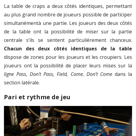
La table de craps a deux côtés identiques, permettant
au plus grand nombre de joueurs possible de participer
simultanémentà une partie. Les joueurs des deux côtés
de la table ont la possibilité de miser sur la partie
centrale s’ils se sentent particulièrement chanceux.
Chacun des deux côtés identiques de la table
dispose de zones pour les joueurs et les croupiers. Les
joueurs ont la possibilité de placer leurs mises sur la
ligne Pass, Don’t Pass, Field, Come, Don’t Come
dans la
section latérale.
Pari et rythme de jeu