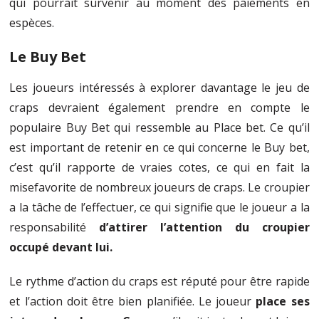
qui pourrait survenir au moment des paiements en
espèces.
Le Buy Bet
Les joueurs intéressés à explorer davantage le jeu de
craps devraient également prendre en compte le
populaire Buy Bet qui ressemble au Place bet. Ce qu’il
est important de retenir en ce qui concerne le Buy bet,
c’est qu’il rapporte de vraies cotes, ce qui en fait la
misefavorite de nombreux joueurs de craps. Le croupier
a la tâche de l’effectuer, ce qui signifie que le joueur a la
responsabilité
d’attirer l’attention du croupier
occupé devant lui.
Le rythme d’action du craps est réputé pour être rapide
et l’action doit être bien planifiée. Le joueur
place ses