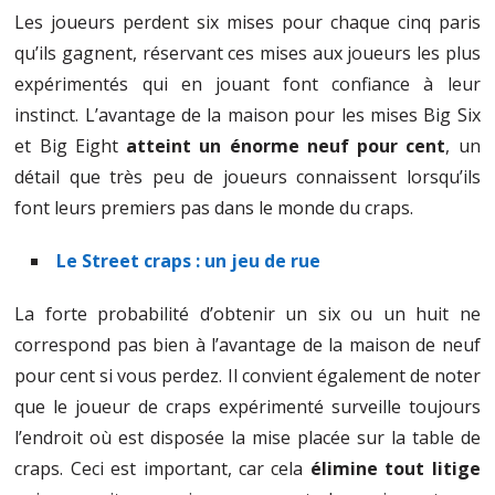
Les joueurs perdent six mises pour chaque cinq paris
qu’ils gagnent, réservant ces mises aux joueurs les plus
expérimentés qui en jouant font confiance à leur
instinct. L’avantage de la maison pour les mises Big Six
et Big Eight
atteint un énorme neuf pour cent
, un
détail que très peu de joueurs connaissent lorsqu’ils
font leurs premiers pas dans le monde du craps.
Le Street craps : un jeu de rue
La forte probabilité d’obtenir un six ou un huit ne
correspond pas bien à l’avantage de la maison de neuf
pour cent si vous perdez. Il convient également de noter
que le joueur de craps expérimenté surveille toujours
l’endroit où est disposée la mise placée sur la table de
craps. Ceci est important, car cela
élimine tout litige