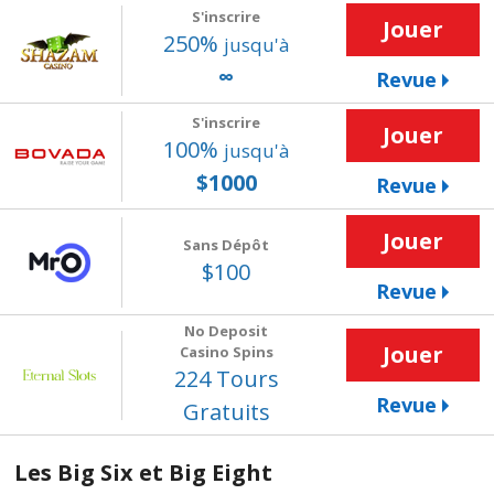
S'inscrire
Jouer
250%
jusqu'à
∞
Revue
S'inscrire
Jouer
100%
jusqu'à
$1000
Revue
Jouer
Sans Dépôt
$100
Revue
No Deposit
Jouer
Casino Spins
224 Tours
Revue
Gratuits
Les Big Six et Big Eight