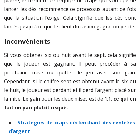
placée, le membre de l’équipe de craps qui s’occupe de
lancer les dés recommence ce processus autant de fois
que la situation l’exige. Cela signifie que les dés sont
lancés jusqu’à ce que le client du casino gagne ou perde.
Inconvénients
Si vous obtenez six ou huit avant le sept, cela signifie
que le joueur est gagnant. Il peut procéder à sa
prochaine mise ou quitter le jeu avec son gain.
Cependant, si le chiffre sept est obtenu avant le six ou
le huit, le joueur est perdant et il perd l’argent placé sur
la mise. Le gain pour les deux mises est de 1:1,
ce qui en
fait un pari plutôt risqué.
Stratégies de craps déclenchant des rentrées
d’argent