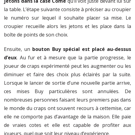
jetons dans la case Come
qu’il voit juste devant lui sur
la table. L’étape suivante consiste à préciser au croupier
le numéro sur lequel il souhaite placer sa mise. Le
croupier recueille alors les jetons et les place dans la
boîte de points de son choix.
Ensuite, un
bouton Buy spécial est placé au-dessus
d’eux
. Au fur et à mesure que la partie progresse, le
joueur de craps expérimenté peut les augmenter ou les
diminuer et faire des choix plus éclairés par la suite.
Lorsque le lancer de sortie d’une nouvelle partie arrive,
ces mises Buy particulières sont annulées. De
nombreuses personnes faisant leurs premiers pas dans
le monde du craps ont souvent recours à cettemise, car
elle ne comporte pas d’avantage de la maison. Elle paie
de vraies cotes et elle est capable de profiter aux
joueurs, quel que soit leur niveau d’expérience.