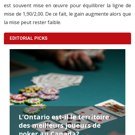
est souvent mise en œuvre pour équilibrer la ligne de
mise de 1,90/2,00. De ce fait, le gain augmente alors que
la mise peut rester faible.
EDITORIAL PICKS
L’Ontario est-il le territoire
des meilleurs joueurs de
poker au Canada?