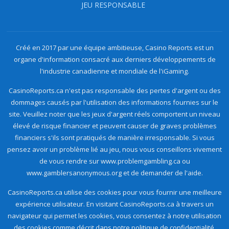
JEU RESPONSABLE
Créé en 2017 par une équipe ambitieuse, Casino Reports est un
organe d'information consacré aux derniers développements de
l'industrie canadienne et mondiale de l'iGaming.
CasinoReports.ca n'est pas responsable des pertes d'argent ou des
dommages causés par l'utilisation des informations fournies sur le
site. Veuillez noter que les jeux d'argent réels comportent un niveau
élevé de risque financier et peuvent causer de graves problèmes
financiers s'ils sont pratiqués de manière irresponsable. Si vous
pensez avoir un problème lié au jeu, nous vous conseillons vivement
de vous rendre sur www.problemgambling.ca ou
www.gamblersanonymous.org et de demander de l'aide.
CasinoReports.ca utilise des cookies pour vous fournir une meilleure
expérience utilisateur. En visitant CasinoReports.ca à travers un
navigateur qui permet les cookies, vous consentez à notre utilisation
des cookies comme décrit dans notre politique de confidentialité.