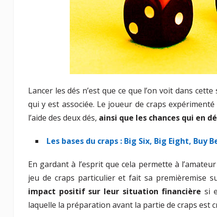
Lancer les dés n’est que ce que l’on voit dans cette s
qui y est associée. Le joueur de craps expérimenté
l’aide des deux dés,
ainsi que les chances qui en d
Les bases du craps : Big Six, Big Eight, Buy B
En gardant à l’esprit que cela permette à l’amateur 
jeu de craps particulier et fait sa premièremise 
impact positif sur leur situation financière
si e
laquelle la préparation avant la partie de craps est c