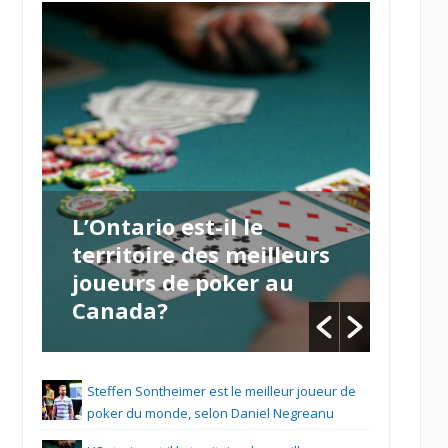
L’Ontario est-il le
Tri
territoire des meilleurs
Cost
joueurs de poker au
l’Ép
Canada?
888p
Bar
Steffen Sontheimer est le meilleur joueur de
poker du monde, selon Daniel Negreanu