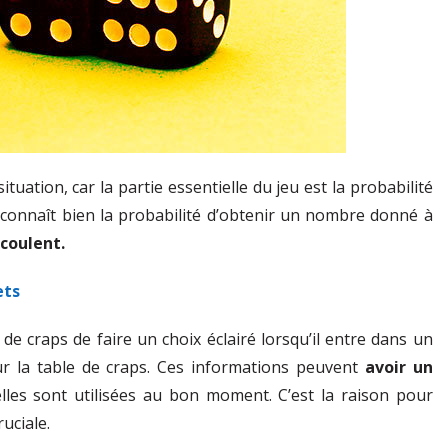
ituation, car la partie essentielle du jeu est la probabilité
 connaît bien la probabilité d’obtenir un nombre donné à
écoulent.
ets
de craps de faire un choix éclairé lorsqu’il entre dans un
sur la table de craps. Ces informations peuvent
avoir un
lles sont utilisées au bon moment. C’est la raison pour
ruciale.