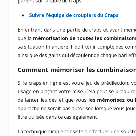
parient sur la table de craps.
Suivre l’équipe de croupiers du Craps
En entrant dans une partie de craps et avant même
que la
mémorisation de toutes les combinaison
sa situation financière. Il doit tenir compte des com
ainsi que des gains qui découlent de chaque pari eff
Comment mémoriser les combinaiso
Si le craps en ligne est votre jeu de prédilection, vo
usage en plaçant votre mise. Cela peut se produire
de lancer les dés et que vous
les mémorisez ou l
approche ne serait pas autorisée lorsque vous jouez
être utilisée dans ce cas également.
La technique simple consiste à effectuer une soustr