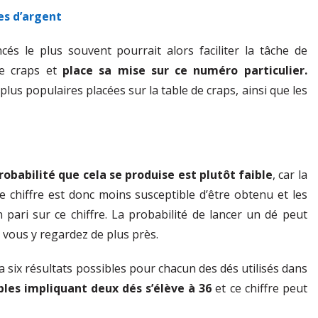
es d’argent
s le plus souvent pourrait alors faciliter la tâche de
 de craps et
place sa mise sur ce numéro particulier.
us populaires placées sur la table de craps, ainsi que les
robabilité que cela se produise est plutôt faible
, car la
e chiffre est donc moins susceptible d’être obtenu et les
 pari sur ce chiffre. La probabilité de lancer un dé peut
i vous y regardez de plus près.
 a six résultats possibles pour chacun des dés utilisés dans
les impliquant deux dés s’élève à 36
et ce chiffre peut