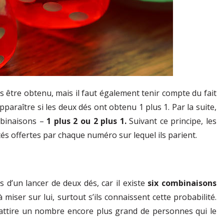
as être obtenu, mais il faut également tenir compte du fait
pparaître si les deux dés ont obtenu 1 plus 1. Par la suite,
mbinaisons –
1 plus 2 ou 2 plus 1.
Suivant ce principe, les
ités offertes par chaque numéro sur lequel ils parient.
es d’un lancer de deux dés, car il existe
six combinaisons
 miser sur lui, surtout s’ils connaissent cette probabilité.
i attire un nombre encore plus grand de personnes qui le