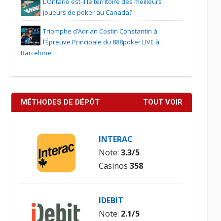
L’Ontario est-il le territoire des meilleurs
joueurs de poker au Canada?
Triomphe d’Adrian Costin Constantin à
l’Épreuve Principale du 888poker LIVE à
Barcelone
MÉTHODES DE DÉPÔT
TOUT VOIR
INTERAC
Note:
3.3/5
Casinos
358
IDEBIT
Note:
2.1/5