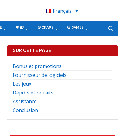
Français
E
🖤 BJ
🎲 CRAPS
🎲 GAMES
SUR CETTE PAGE
Bonus et promotions
Fournisseur de logiciels
Les jeux
Dépôts et retraits
Assistance
Conclusion