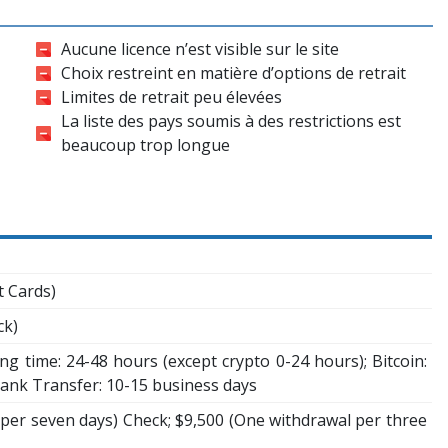
Aucune licence n’est visible sur le site
Choix restreint en matière d’options de retrait
Limites de retrait peu élevées
La liste des pays soumis à des restrictions est
beaucoup trop longue
t Cards)
ck)
ng time: 24-48 hours (except crypto 0-24 hours); Bitcoin:
ank Transfer: 10-15 business days
per seven days) Check; $9,500 (One withdrawal per three