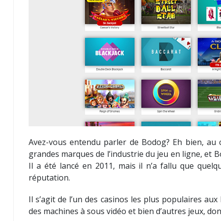
Avez-vous entendu parler de Bodog? Eh bien, au ca
grandes marques de l’industrie du jeu en ligne, et B
Il a été lancé en 2011, mais il n’a fallu que qu
réputation.
Il s’agit de l’un des casinos les plus populaires aux 
des machines à sous vidéo et bien d’autres jeux, dont