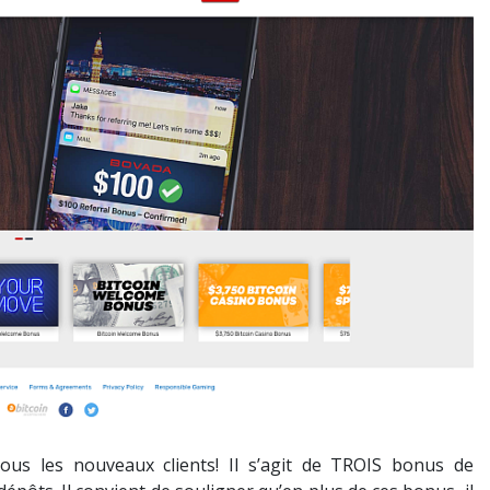
s les nouveaux clients! Il s’agit de TROIS bonus de