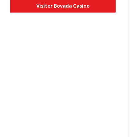
Visiter Bovada Casino