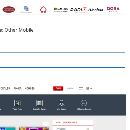
d Other Mobile