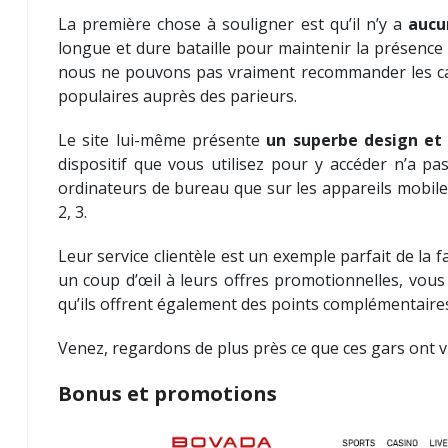
La première chose à souligner est qu’il n’y a
aucu
longue et dure bataille pour maintenir la présence 
nous ne pouvons pas vraiment recommander les casi
populaires auprès des parieurs.
Le site lui-même présente
un superbe design et
dispositif que vous utilisez pour y accéder n’a pa
ordinateurs de bureau que sur les appareils mobiles,
2, 3.
Leur service clientèle est un exemple parfait de la f
un coup d’œil à leurs offres promotionnelles, vo
qu’ils offrent également des points complémentaire
Venez, regardons de plus près ce que ces gars ont v
Bonus et promotions