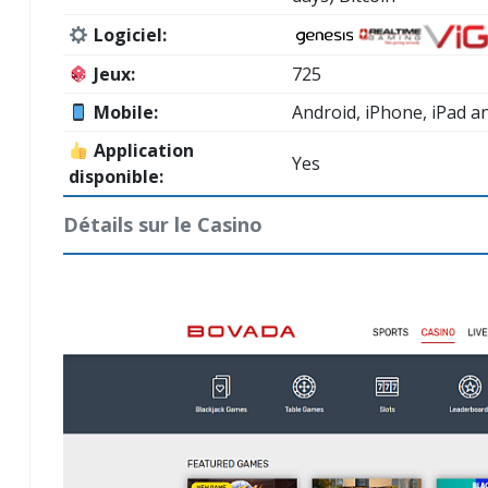
Logiciel:
Jeux:
725
Mobile:
Android
, iPhone
, iPad
an
Application
Yes
disponible:
Détails sur le Casino