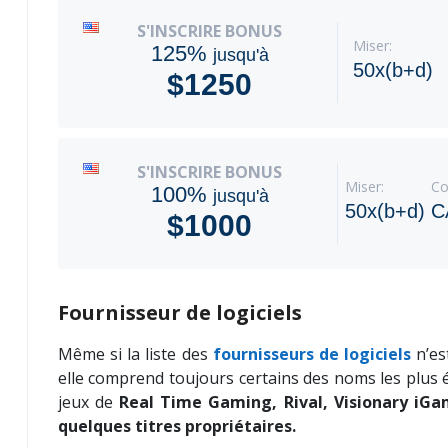
S'INSCRIRE BONUS
Miser:
125%
jusqu'à
50x(b+d)
$1250
S'INSCRIRE BONUS
Miser:
Co
100%
jusqu'à
50x(b+d)
C
$1000
Fournisseur de logiciels
Même si la liste des
fournisseurs de logiciels
n’es
elle comprend toujours certains des noms les plus év
jeux de
Real Time Gaming, Rival, Visionary i
quelques titres propriétaires.