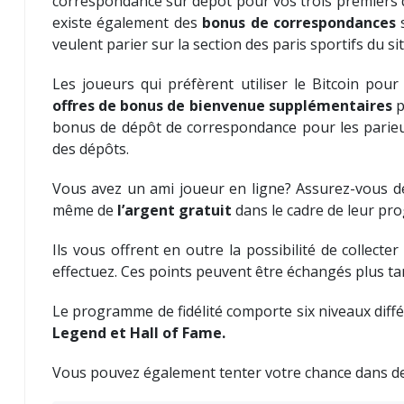
correspondance sur dépôt pour vos trois premiers dé
existe également des
bonus de correspondances
s
veulent parier sur la section des paris sportifs du sit
Les joueurs qui préfèrent utiliser le Bitcoin pour
offres de bonus de bienvenue supplémentaires
p
bonus de dépôt de correspondance pour les parieurs
des dépôts.
Vous avez un ami joueur en ligne? Assurez-vous d
même de
l’argent gratuit
dans le cadre de leur pr
Ils vous offrent en outre la possibilité de collecte
effectuez. Ces points peuvent être échangés plus t
Le programme de fidélité comporte six niveaux différ
Legend et Hall of Fame.
Vous pouvez également tenter votre chance dans d