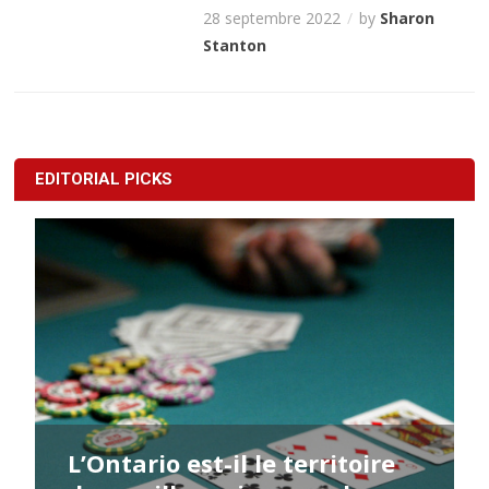
28 septembre 2022
by
Sharon
Stanton
EDITORIAL PICKS
L’Ontario est-il le territoire