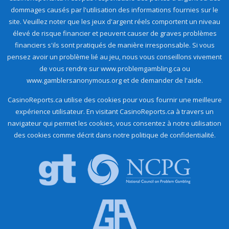
dommages causés par l'utilisation des informations fournies sur le
site. Veuillez noter que les jeux d'argent réels comportent un niveau
élevé de risque financier et peuvent causer de graves problèmes
financiers s'ils sont pratiqués de manière irresponsable. Si vous
pensez avoir un problème lié au jeu, nous vous conseillons vivement
de vous rendre sur www.problemgambling.ca ou
www.gamblersanonymous.org et de demander de l'aide.
CasinoReports.ca utilise des cookies pour vous fournir une meilleure
expérience utilisateur. En visitant CasinoReports.ca à travers un
navigateur qui permet les cookies, vous consentez à notre utilisation
des cookies comme décrit dans notre politique de confidentialité.