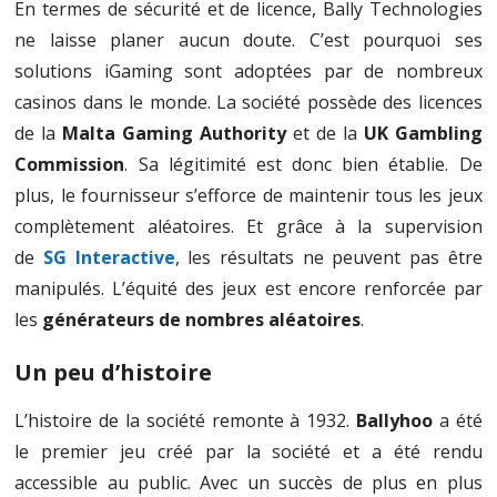
En termes de sécurité et de licence, Bally Technologies
ne laisse planer aucun doute. C’est pourquoi ses
solutions iGaming sont adoptées par de nombreux
casinos dans le monde. La société possède des licences
de la
Malta Gaming Authority
et de la
UK Gambling
Commission
. Sa légitimité est donc bien établie. De
plus, le fournisseur s’efforce de maintenir tous les jeux
complètement aléatoires. Et grâce à la supervision
de
SG Interactive
, les résultats ne peuvent pas être
manipulés. L’équité des jeux est encore renforcée par
les
générateurs de nombres aléatoires
.
Un peu d’histoire
L’histoire de la société remonte à 1932.
Ballyhoo
a été
le premier jeu créé par la société et a été rendu
accessible au public. Avec un succès de plus en plus