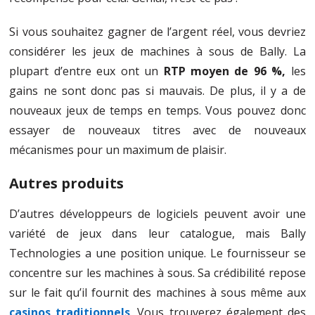
Si vous souhaitez gagner de l’argent réel, vous devriez
considérer les jeux de machines à sous de Bally. La
plupart d’entre eux ont un
RTP moyen de 96 %,
les
gains ne sont donc pas si mauvais. De plus, il y a de
nouveaux jeux de temps en temps. Vous pouvez donc
essayer de nouveaux titres avec de nouveaux
mécanismes pour un maximum de plaisir.
Autres produits
D’autres développeurs de logiciels peuvent avoir une
variété de jeux dans leur catalogue, mais Bally
Technologies a une position unique. Le fournisseur se
concentre sur les machines à sous. Sa crédibilité repose
sur le fait qu’il fournit des machines à sous même aux
casinos traditionnels
. Vous trouverez également des