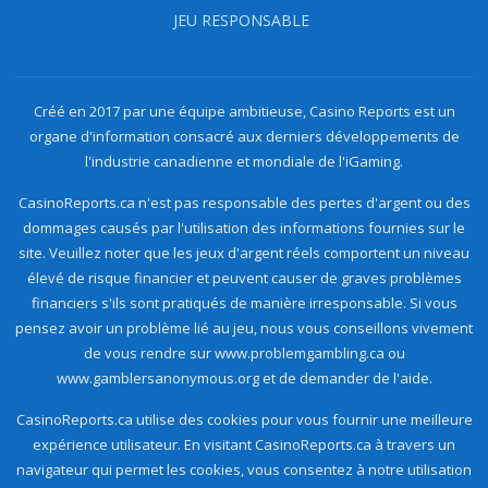
JEU RESPONSABLE
Créé en 2017 par une équipe ambitieuse, Casino Reports est un
organe d'information consacré aux derniers développements de
l'industrie canadienne et mondiale de l'iGaming.
CasinoReports.ca n'est pas responsable des pertes d'argent ou des
dommages causés par l'utilisation des informations fournies sur le
site. Veuillez noter que les jeux d'argent réels comportent un niveau
élevé de risque financier et peuvent causer de graves problèmes
financiers s'ils sont pratiqués de manière irresponsable. Si vous
pensez avoir un problème lié au jeu, nous vous conseillons vivement
de vous rendre sur www.problemgambling.ca ou
www.gamblersanonymous.org et de demander de l'aide.
CasinoReports.ca utilise des cookies pour vous fournir une meilleure
expérience utilisateur. En visitant CasinoReports.ca à travers un
navigateur qui permet les cookies, vous consentez à notre utilisation