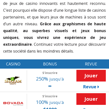
de jeux de casino innovants est hautement reconnu.
C’est pourquoi elle dispose d’une longue liste de casinos
partenaires, et que leurs jeux de machines à sous sont
d’un autre niveau.
Grâce aux graphismes de haute
qualité
,
au superbes visuels et jeux bonus
uniques
,
vous vivrez une expérience de jeu
extraordinaire
. Continuez votre lecture pour découvrir
cette société dans les moindres détails.
CASINO
BONUS
REVUE
S'inscrire
Jouer
250%
jusqu'à
∞
Revue
S'inscrire
Jouer
100%
jusqu'à