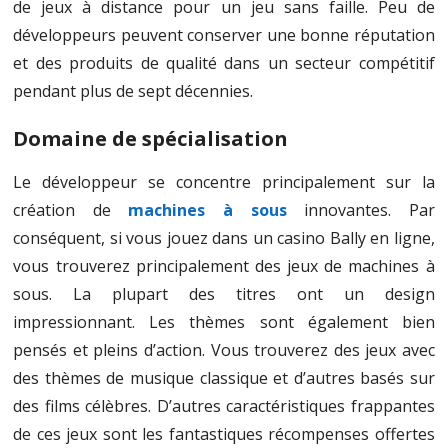
de jeux à distance pour un jeu sans faille. Peu de
développeurs peuvent conserver une bonne réputation
et des produits de qualité dans un secteur compétitif
pendant plus de sept décennies.
Domaine de spécialisation
Le développeur se concentre principalement sur la
création de
machines à sous
innovantes. Par
conséquent, si vous jouez dans un casino Bally en ligne,
vous trouverez principalement des jeux de machines à
sous. La plupart des titres ont un design
impressionnant. Les thèmes sont également bien
pensés et pleins d’action. Vous trouverez des jeux avec
des thèmes de musique classique et d’autres basés sur
des films célèbres. D’autres caractéristiques frappantes
de ces jeux sont les fantastiques récompenses offertes