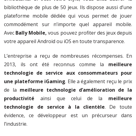
bibliothèque de plus de 50 jeux. Ils dispose aussi d’une
plateforme mobile dédiée qui vous permet de jouer
commodément sur n’importe quel appareil mobile.
Avec
Bally Mobile,
vous pouvez profiter des jeux depuis
votre appareil Android ou iOS en toute transparence.
L’entreprise a reçu de nombreuses récompenses. En
2013, ils ont été reconnus comme la
meilleure
technologie de service aux consommateurs pour
une plateforme iGaming
. Elle a également reçu le prix
de la
meilleure technologie d’amélioration de la
productivité
ainsi que celui de la
meilleure
technologie de service à la clientèle
. De toute
évidence, ce développeur est un précurseur dans
l’industrie.