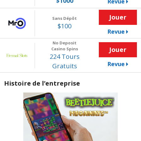
$1000
Revue
Jouer
Sans Dépôt
$100
Revue
No Deposit
Jouer
Casino Spins
224 Tours
Revue
Gratuits
Histoire de l’entreprise