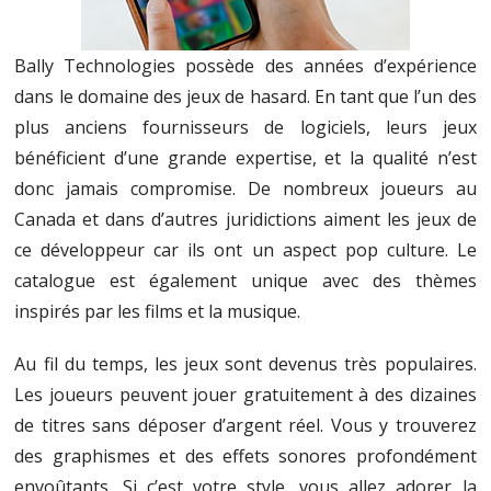
Bally Technologies possède des années d’expérience
dans le domaine des jeux de hasard. En tant que l’un des
plus anciens fournisseurs de logiciels, leurs jeux
bénéficient d’une grande expertise, et la qualité n’est
donc jamais compromise. De nombreux joueurs au
Canada et dans d’autres juridictions aiment les jeux de
ce développeur car ils ont un aspect pop culture. Le
catalogue est également unique avec des thèmes
inspirés par les films et la musique.
Au fil du temps, les jeux sont devenus très populaires.
Les joueurs peuvent jouer gratuitement à des dizaines
de titres sans déposer d’argent réel. Vous y trouverez
des graphismes et des effets sonores profondément
envoûtants. Si c’est votre style, vous allez adorer la