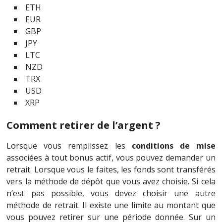
ETH
EUR
GBP
JPY
LTC
NZD
TRX
USD
XRP
Comment retirer de l’argent ?
Lorsque vous remplissez les
conditions de mise
associées à tout bonus actif, vous pouvez demander un
retrait. Lorsque vous le faites, les fonds sont transférés
vers la méthode de dépôt que vous avez choisie. Si cela
n’est pas possible, vous devez choisir une autre
méthode de retrait. Il existe une limite au montant que
vous pouvez retirer sur une période donnée. Sur un