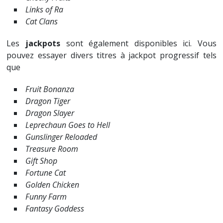
Links of Ra
Cat Clans
Les
jackpots
sont également disponibles ici. Vous
pouvez essayer divers titres à jackpot progressif tels
que
Fruit Bonanza
Dragon Tiger
Dragon Slayer
Leprechaun Goes to Hell
Gunslinger Reloaded
Treasure Room
Gift Shop
Fortune Cat
Golden Chicken
Funny Farm
Fantasy Goddess