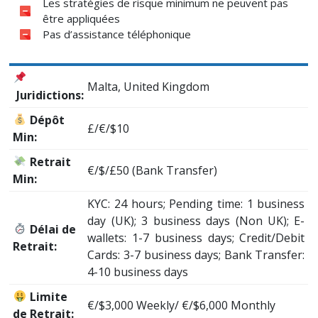
Les stratégies de risque minimum ne peuvent pas
être appliquées
Pas d’assistance téléphonique
Malta, United Kingdom
Juridictions:
Dépôt
£/€/$10
Min:
Retrait
€/$/£50 (Bank Transfer)
Min:
KYC: 24 hours; Pending time: 1 business
day (UK); 3 business days (Non UK); E-
Délai de
wallets: 1-7 business days; Credit/Debit
Retrait:
Cards: 3-7 business days; Bank Transfer:
4-10 business days
Limite
€/$3,000 Weekly/ €/$6,000 Monthly
de Retrait: