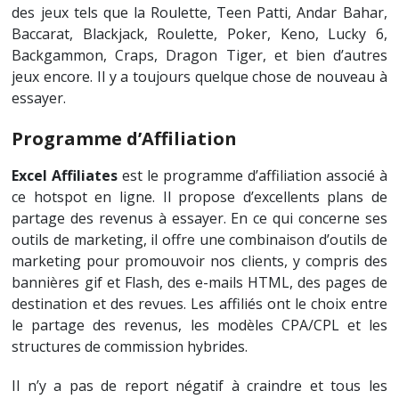
des jeux tels que la Roulette, Teen Patti, Andar Bahar,
Baccarat, Blackjack, Roulette, Poker, Keno, Lucky 6,
Backgammon, Craps, Dragon Tiger, et bien d’autres
jeux encore. Il y a toujours quelque chose de nouveau à
essayer.
Programme d’Affiliation
Excel Affiliates
est le programme d’affiliation associé à
ce hotspot en ligne. Il propose d’excellents plans de
partage des revenus à essayer. En ce qui concerne ses
outils de marketing, il offre une combinaison d’outils de
marketing pour promouvoir nos clients, y compris des
bannières gif et Flash, des e-mails HTML, des pages de
destination et des revues. Les affiliés ont le choix entre
le partage des revenus, les modèles CPA/CPL et les
structures de commission hybrides.
Il n’y a pas de report négatif à craindre et tous les