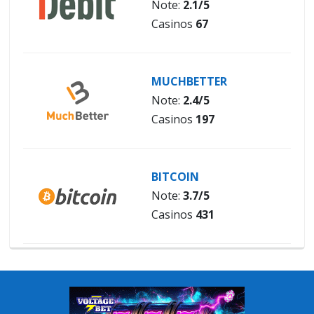
Note:
2.1/5
Casinos
67
MUCHBETTER
Note:
2.4/5
Casinos
197
BITCOIN
Note:
3.7/5
Casinos
431