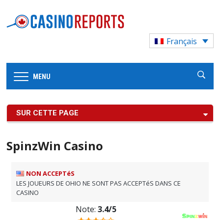
Français
MENU
SUR CETTE PAGE
SpinzWin Casino
NON ACCEPTéS
LES JOUEURS DE OHIO NE SONT PAS ACCEPTéS DANS CE
CASINO
Note:
3.4/5