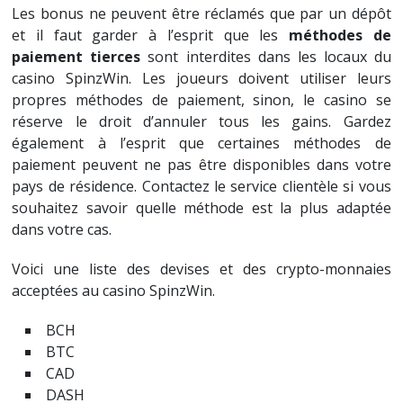
Les bonus ne peuvent être réclamés que par un dépôt
et il faut garder à l’esprit que les
méthodes de
paiement tierces
sont interdites dans les locaux du
casino SpinzWin. Les joueurs doivent utiliser leurs
propres méthodes de paiement, sinon, le casino se
réserve le droit d’annuler tous les gains. Gardez
également à l’esprit que certaines méthodes de
paiement peuvent ne pas être disponibles dans votre
pays de résidence. Contactez le service clientèle si vous
souhaitez savoir quelle méthode est la plus adaptée
dans votre cas.
Voici une liste des devises et des crypto-monnaies
acceptées au casino SpinzWin.
BCH
BTC
CAD
DASH