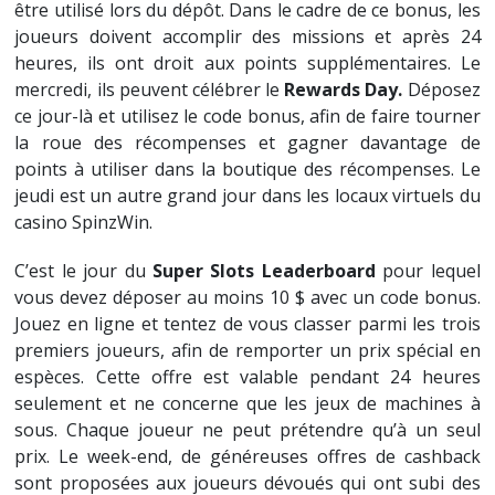
être utilisé lors du dépôt. Dans le cadre de ce bonus, les
joueurs doivent accomplir des missions et après 24
heures, ils ont droit aux points supplémentaires. Le
mercredi, ils peuvent célébrer le
Rewards Day.
Déposez
ce jour-là et utilisez le code bonus, afin de faire tourner
la roue des récompenses et gagner davantage de
points à utiliser dans la boutique des récompenses. Le
jeudi est un autre grand jour dans les locaux virtuels du
casino SpinzWin.
C’est le jour du
Super Slots Leaderboard
pour lequel
vous devez déposer au moins 10 $ avec un code bonus.
Jouez en ligne et tentez de vous classer parmi les trois
premiers joueurs, afin de remporter un prix spécial en
espèces. Cette offre est valable pendant 24 heures
seulement et ne concerne que les jeux de machines à
sous. Chaque joueur ne peut prétendre qu’à un seul
prix. Le week-end, de généreuses offres de cashback
sont proposées aux joueurs dévoués qui ont subi des