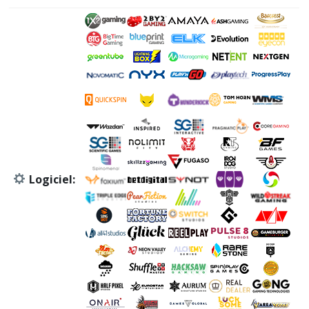
Logiciel: