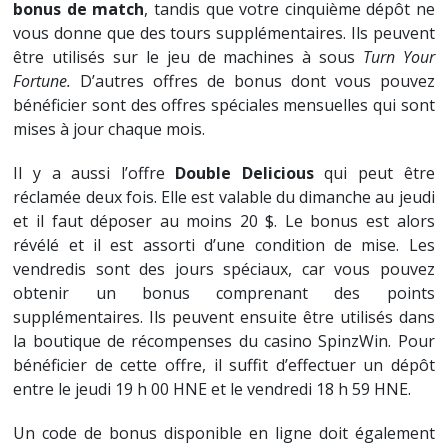
bonus de match
, tandis que votre cinquième dépôt ne
vous donne que des tours supplémentaires. Ils peuvent
être utilisés sur le jeu de machines à sous
Turn Your
Fortune.
D’autres offres de bonus dont vous pouvez
bénéficier sont des offres spéciales mensuelles qui sont
mises à jour chaque mois.
Il y a aussi l’offre
Double Delicious
qui peut être
réclamée deux fois. Elle est valable du dimanche au jeudi
et il faut déposer au moins 20 $. Le bonus est alors
révélé et il est assorti d’une condition de mise. Les
vendredis sont des jours spéciaux, car vous pouvez
obtenir un bonus comprenant des points
supplémentaires. Ils peuvent ensuite être utilisés dans
la boutique de récompenses du casino SpinzWin. Pour
bénéficier de cette offre, il suffit d’effectuer un dépôt
entre le jeudi 19 h 00 HNE et le vendredi 18 h 59 HNE.
Un code de bonus disponible en ligne doit également