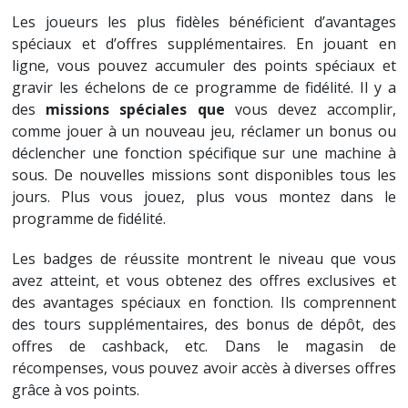
Les joueurs les plus fidèles bénéficient d’avantages
spéciaux et d’offres supplémentaires. En jouant en
ligne, vous pouvez accumuler des points spéciaux et
gravir les échelons de ce programme de fidélité. Il y a
des
missions spéciales que
vous devez accomplir,
comme jouer à un nouveau jeu, réclamer un bonus ou
déclencher une fonction spécifique sur une machine à
sous. De nouvelles missions sont disponibles tous les
jours. Plus vous jouez, plus vous montez dans le
programme de fidélité.
Les badges de réussite montrent le niveau que vous
avez atteint, et vous obtenez des offres exclusives et
des avantages spéciaux en fonction. Ils comprennent
des tours supplémentaires, des bonus de dépôt, des
offres de cashback, etc. Dans le magasin de
récompenses, vous pouvez avoir accès à diverses offres
grâce à vos points.