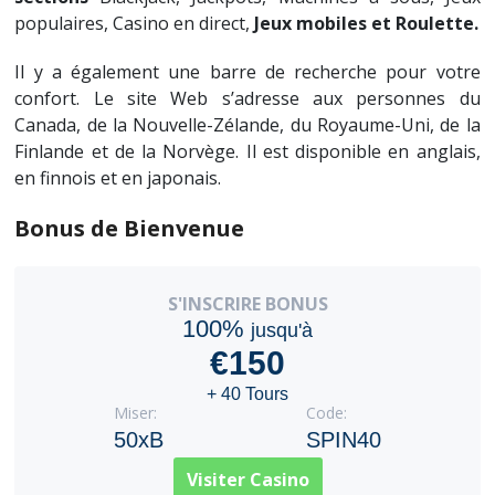
populaires, Casino en direct,
Jeux mobiles et Roulette.
Il y a également une barre de recherche pour votre
confort. Le site Web s’adresse aux personnes du
Canada, de la Nouvelle-Zélande, du Royaume-Uni, de la
Finlande et de la Norvège. Il est disponible en anglais,
en finnois et en japonais.
Bonus de Bienvenue
S'INSCRIRE BONUS
100%
jusqu'à
€150
+ 40 Tours
Miser:
Code:
50xB
SPIN40
Visiter Casino