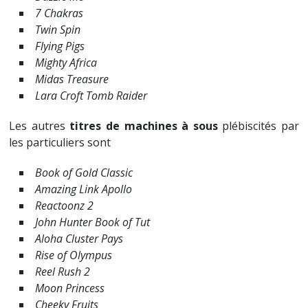
7 Chakras
Twin Spin
Flying Pigs
Mighty Africa
Midas Treasure
Lara Croft Tomb Raider
Les autres
titres de machines à sous
plébiscités par
les particuliers sont
Book of Gold Classic
Amazing Link Apollo
Reactoonz 2
John Hunter Book of Tut
Aloha Cluster Pays
Rise of Olympus
Reel Rush 2
Moon Princess
Cheeky Fruits