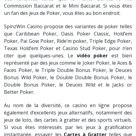
Commission Baccarat et le Mini Baccarat. Si vous êtes
un fan des jeux de Poker, vous êtes au bon endroit.
SpinzWin Casino propose des variantes de poker telles
que Caribbean Poker, Oasis Poker Classic, Hold’em
Poker, Pai Gow Poker, Ride’m poker, Triple Edge Poker,
Texas Hold’em Poker et Casino Stud Poker, pour n’en
citer que quelques-unes. Le
vidéo poker
est bien
représenté par des jeux comme le Joker Poker, le Aces &
Faces Poker, le Triple Double Bonus Poker, le Deuces
Bonus Wild Poker, le Double Double Bonus Poker, le
Double Bonus Poker, le Deuces Wild et le Jacks or
Better Poker.
Au nom de la diversité, ce casino en ligne propose
également d’excellents jeux alternatifs, notamment des
jeux de loto, des cartes à gratter et des sports virtuels.
Si vous êtes intéressés par les jeux à gratification
instantanée, essayez les
Cartes à Gratter
telles que