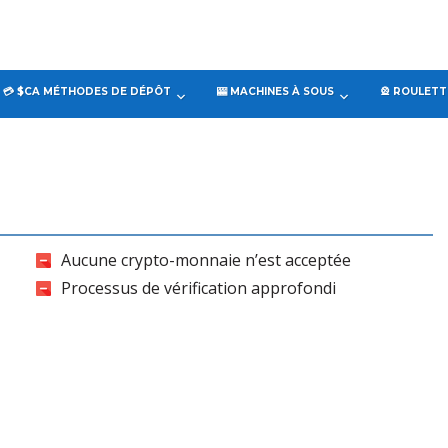
💳 $CA MÉTHODES DE DÉPÔT
🎰 MACHINES À SOUS
🎡 ROULETT
Aucune crypto-monnaie n’est acceptée
Processus de vérification approfondi