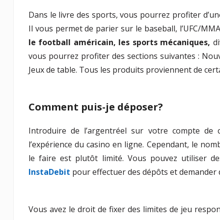
Dans le livre des sports, vous pourrez profiter d’un
Il vous permet de parier sur le baseball, l’UFC/MMA, 
le football américain, les sports mécaniques,
d
vous pourrez profiter des sections suivantes : Nou
Jeux de table. Tous les produits proviennent de certa
Comment puis-je déposer?
Introduire de l’argentréel sur votre compte de 
l’expérience du casino en ligne. Cependant, le no
le faire est plutôt limité. Vous pouvez utiliser d
InstaDebit
pour effectuer des dépôts et demander des
Vous avez le droit de fixer des limites de jeu respo