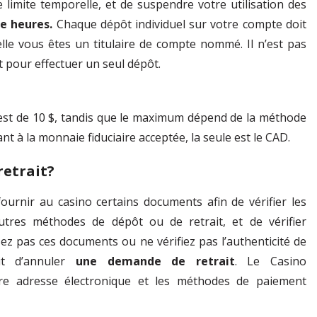
 limite temporelle, et de suspendre votre utilisation des
e heures.
Chaque dépôt individuel sur votre compte doit
lle vous êtes un titulaire de compte nommé. Il n’est pas
 pour effectuer un seul dépôt.
 est de 10 $, tandis que le maximum dépend de la méthode
nt à la monnaie fiduciaire acceptée, la seule est le CAD.
retrait?
urnir au casino certains documents afin de vérifier les
autres méthodes de dépôt ou de retrait, et de vérifier
sez pas ces documents ou ne vérifiez pas l’authenticité de
it d’annuler
une demande de retrait
. Le Casino
otre adresse électronique et les méthodes de paiement