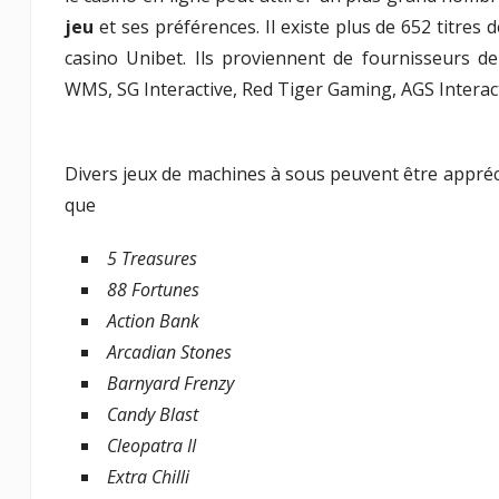
jeu
et ses préférences. Il existe plus de 652 titre
casino Unibet. Ils proviennent de fournisseurs de
WMS, SG Interactive, Red Tiger Gaming, AGS Interact
Divers jeux de machines à sous peuvent être apprécié
que
5 Treasures
88 Fortunes
Action Bank
Arcadian Stones
Barnyard Frenzy
Candy Blast
Cleopatra II
Extra Chilli