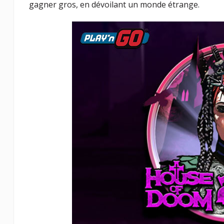
gagner gros, en dévoilant un monde étrange.
Costin Cons
l’Épreuve Pr
888poker LI
Barcelone