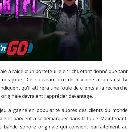
le à l’aide d’un portefeuille enrichi, étant donné que tant
e nos jours. Ce nouveau titre de machine à sous est
la
indiquent qu’il attirera une foule de clients à la recherche
originale devraient l’apprécier davantage.
e jeu a gagné en popularité auprès des clients du monde
ble et parvient à se démarquer dans la foule. Maintenant,
ne bande sonore originale qui convient parfaitement au