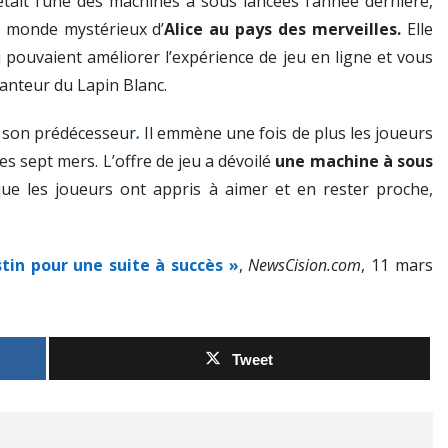
tait l’une des machines à sous lancées l’année dernière,
du monde mystérieux d’
Alice au pays des merveilles.
Elle
 pouvaient améliorer l’expérience de jeu en ligne et vous
anteur du Lapin Blanc.
de son prédécesseur
.
Il emmène une fois de plus les joueurs
es sept mers. L’offre de jeu a dévoilé
une machine à sous
ue les joueurs ont appris à aimer et en rester proche,
tin pour une suite à succès »
,
NewsCision.com
, 11 mars
Tweet