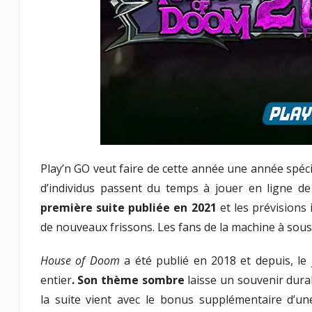
Play’n GO veut faire de cette année une année spécia
d’individus passent du temps à jouer en ligne d
première suite publiée en 2021
et les prévisions 
de nouveaux frissons. Les fans de la machine à sous 
House of Doom
a été publié en 2018 et depuis, l
entier
. Son thème sombre
laisse un souvenir dura
la suite vient avec le bonus supplémentaire d’u