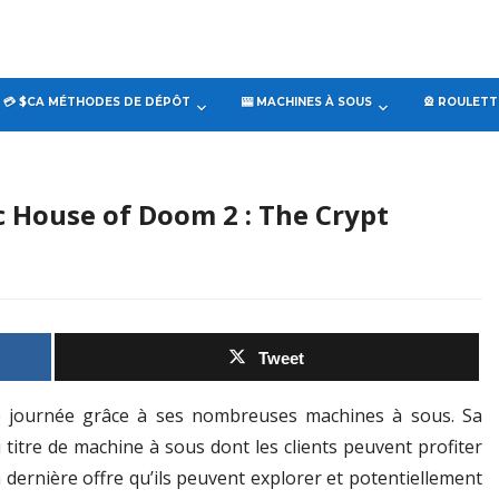
💳 $CA MÉTHODES DE DÉPÔT
🎰 MACHINES À SOUS
🎡 ROULETT
c House of Doom 2 : The Crypt
Tweet
tre journée grâce à ses nombreuses machines à sous. Sa
titre de machine à sous dont les clients peuvent profiter
dernière offre qu’ils peuvent explorer et potentiellement
Adrian
Steffen Sontheimer est