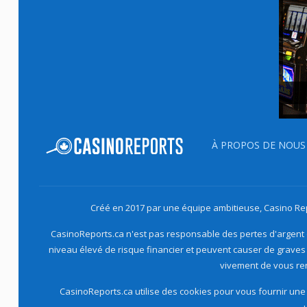
À PROPOS DE NOUS
Créé en 2017 par une équipe ambitieuse, Casino Rep
CasinoReports.ca n'est pas responsable des pertes d'argent o
niveau élevé de risque financier et peuvent causer de graves 
vivement de vous r
CasinoReports.ca utilise des cookies pour vous fournir une 