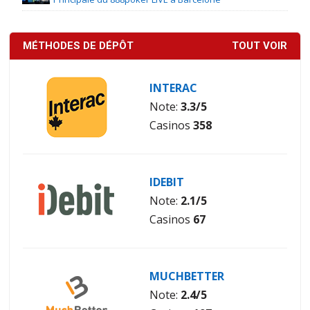
MÉTHODES DE DÉPÔT
TOUT VOIR
INTERAC
Note:
3.3/5
Casinos
358
IDEBIT
Note:
2.1/5
Casinos
67
MUCHBETTER
Note:
2.4/5