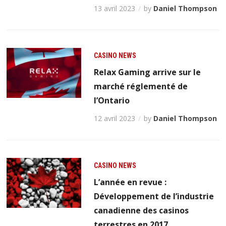
13 avril 2023
by
Daniel Thompson
CASINO NEWS
Relax Gaming arrive sur le
marché réglementé de
l’Ontario
12 avril 2023
by
Daniel Thompson
CASINO NEWS
L’année en revue :
Développement de l’industrie
canadienne des casinos
terrestres en 2017