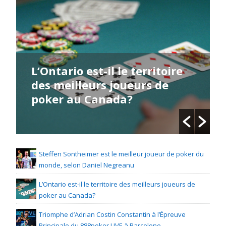
L’Ontario est-il le territoire
des meilleurs joueurs de
poker au Canada?
Steffen Sontheimer est le meilleur joueur de poker du
monde, selon Daniel Negreanu
L’Ontario est-il le territoire des meilleurs joueurs de
poker au Canada?
Triomphe d’Adrian Costin Constantin à l’Épreuve
Principale du 888poker LIVE à Barcelone