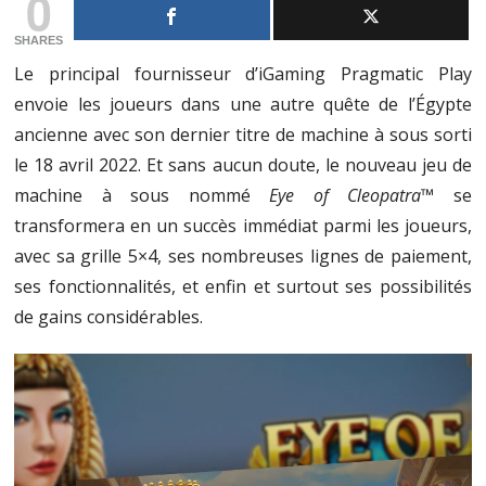
0
SHARES
Le principal fournisseur d’iGaming Pragmatic Play
envoie les joueurs dans une autre quête de l’Égypte
ancienne avec son dernier titre de machine à sous sorti
le 18 avril 2022. Et sans aucun doute, le nouveau jeu de
machine à sous nommé
Eye of Cleopatra™
se
transformera en un succès immédiat parmi les joueurs,
avec sa grille 5×4, ses nombreuses lignes de paiement,
ses fonctionnalités, et enfin et surtout ses possibilités
de gains considérables.