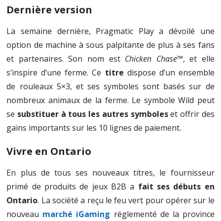
Dernière version
La semaine dernière, Pragmatic Play a dévoilé une
option de machine à sous palpitante de plus à ses fans
et partenaires. Son nom est
Chicken Chase™
, et elle
s’inspire d’une ferme. Ce
titre
dispose d’un ensemble
de rouleaux 5×3, et ses symboles sont basés sur de
nombreux animaux de la ferme. Le symbole Wild peut
se
substituer à tous les autres symboles
et offrir des
gains importants sur les 10 lignes de paiement.
Vivre en Ontario
En plus de tous ses nouveaux titres, le fournisseur
primé de produits de jeux B2B a
fait ses débuts en
Ontario
. La société a reçu le feu vert pour opérer sur le
nouveau
marché iGaming
réglementé de la province