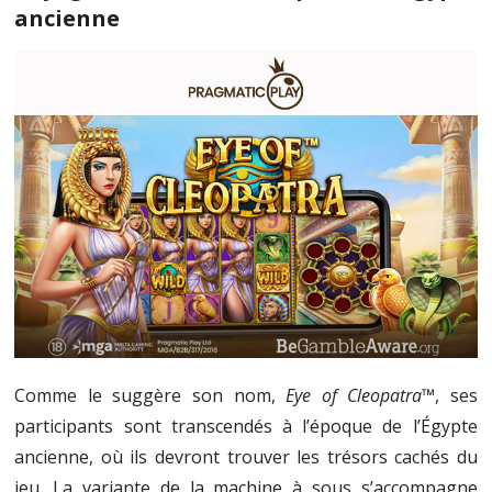
ancienne
Comme le suggère son nom,
Eye of Cleopatra™
, ses
participants sont transcendés à l’époque de l’Égypte
ancienne, où ils devront trouver les trésors cachés du
jeu. La variante de la machine à sous s’accompagne