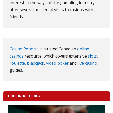
interest in the ways of the gambling industry
after several accidental visits to casinos with
friends.
Casino Reports
is trusted Canadian
online
casinos
resource, which covers extensive
slots
,
roulette
,
blackjack
,
video poker
and
live casino
guides.
EDITORIAL PICKS