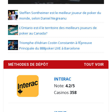
Steffen Sontheimer est le meilleur joueur de poker du
monde, selon Daniel Negreanu
L’Ontario est-il le territoire des meilleurs joueurs de
poker au Canada?
Triomphe d’Adrian Costin Constantin à l’Épreuve
Principale du 888poker LIVE à Barcelone
MÉTHODES DE DÉPÔT
TOUT VOIR
INTERAC
Note:
4.2/5
Casinos
358