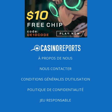
À PROPOS DE NOUS
NOUS CONTACTER
CONDITIONS GÉNÉRALES D’UTILISATION
POLITIQUE DE CONFIDENTIALITÉ
JEU RESPONSABLE