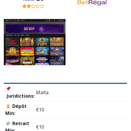
Malta
Juridictions:
Dépôt
€10
Min:
Retrait
€10
Min: