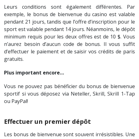
Leurs conditions sont également différentes. Par
exemple, le bonus de bienvenue du casino est valable
pendant 21 jours, tandis que l’offre d’inscription pour le
sport est valable pendant 14 jours. Néanmoins, le dépôt
minimum requis pour les deux offres est de 10 $. Vous
n’aurez besoin d’aucun code de bonus. Il vous suffit
d’effectuer le paiement et de saisir vos crédits de paris
gratuits.
Plus important encore…
Vous ne pouvez pas bénéficier du bonus de bienvenue
sportif si vous déposez via Neteller, Skrill, Skrill 1-Tap
ou PayPal!
Effectuer un premier dépôt
Les bonus de bienvenue sont souvent irrésistibles. Une