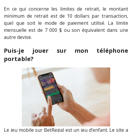
En ce qui concerne les limites de retrait, le montant
minimum de retrait est de 10 dollars par transaction,
quel que soit le mode de paiement utilisé. La limite
mensuelle est de 7 000 $ ou son équivalent dans une
autre devise.
Puis-je jouer sur mon téléphone
portable?
Le jeu mobile sur BetRegal est un jeu d’enfant. Le site a