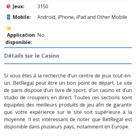
Jeux:
3150
Mobile:
Android
, iPhone
, iPad
and Other Mobile
Application
No
disponible:
Détails sur le Casino
Si vous êtes à la recherche d’un centre de jeux tout-en-
un, BetRegal peut être un bon point de départ. Le site
de paris dispose d’un livre de sport, d’un casino et d’un
studio de croupiers en direct. Toutes ces sections sont
équipées des meilleurs produits de jeu afin de garantir
que votre expérience sur le site soit supérieure à la
moyenne. Il est intéressant de noter que BetRegal est
disponible dans plusieurs pays, notamment en Europe.