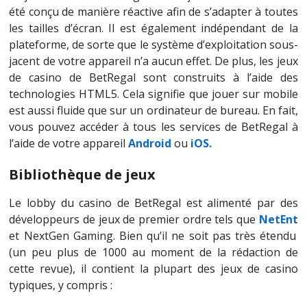
été conçu de manière réactive afin de s’adapter à toutes
les tailles d’écran. Il est également indépendant de la
plateforme, de sorte que le système d’exploitation sous-
jacent de votre appareil n’a aucun effet. De plus, les jeux
de casino de BetRegal sont construits à l’aide des
technologies HTML5. Cela signifie que jouer sur mobile
est aussi fluide que sur un ordinateur de bureau. En fait,
vous pouvez accéder à tous les services de BetRegal à
l’aide de votre appareil
Android
ou
iOS.
Bibliothèque de jeux
Le lobby du casino de BetRegal est alimenté par des
développeurs de jeux de premier ordre tels que
NetEnt
et NextGen Gaming. Bien qu’il ne soit pas très étendu
(un peu plus de 1000 au moment de la rédaction de
cette revue), il contient la plupart des jeux de casino
typiques, y compris :