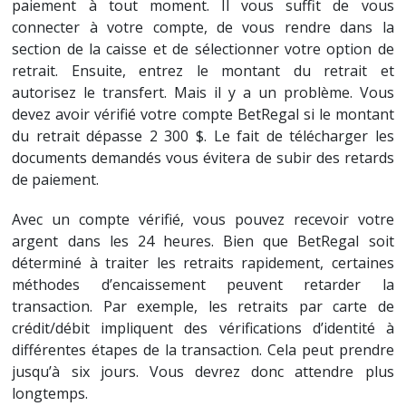
paiement à tout moment. Il vous suffit de vous
connecter à votre compte, de vous rendre dans la
section de la caisse et de sélectionner votre option de
retrait. Ensuite, entrez le montant du retrait et
autorisez le transfert. Mais il y a un problème. Vous
devez avoir vérifié votre compte BetRegal si le montant
du retrait dépasse 2 300 $. Le fait de télécharger les
documents demandés vous évitera de subir des retards
de paiement.
Avec un compte vérifié, vous pouvez recevoir votre
argent dans les 24 heures. Bien que BetRegal soit
déterminé à traiter les retraits rapidement, certaines
méthodes d’encaissement peuvent retarder la
transaction. Par exemple, les retraits par carte de
crédit/débit impliquent des vérifications d’identité à
différentes étapes de la transaction. Cela peut prendre
jusqu’à six jours. Vous devrez donc attendre plus
longtemps.