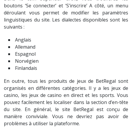
boutons ‘Se connecter’ et ‘S’inscrire’ A côté, un menu
déroulant vous permet de modifier les paramètres
linguistiques du site. Les dialectes disponibles sont les
suivants :
Anglais
Allemand
Espagnol
Norvégien
Finlandais
En outre, tous les produits de jeux de BetRegal sont
organisés en différentes catégories. Il y a les jeux de
casino, les jeux de casino en direct et les sports. Vous
pouvez facilement les localiser dans la section d’en-tête
du site. En général, le site BetRegal est conçu de
manière conviviale. Vous ne devriez pas avoir de
problèmes à utiliser la plateforme.