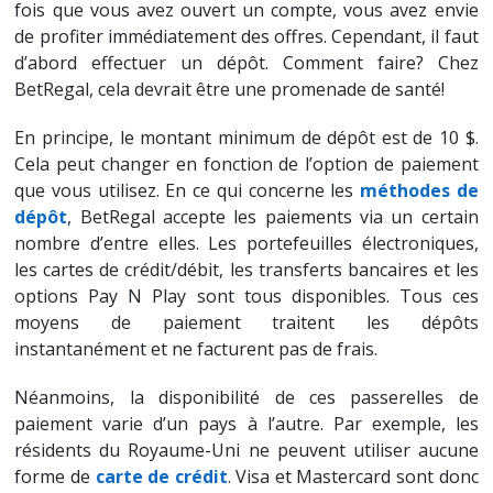
fois que vous avez ouvert un compte, vous avez envie
de profiter immédiatement des offres. Cependant, il faut
d’abord effectuer un dépôt. Comment faire? Chez
BetRegal, cela devrait être une promenade de santé!
En principe, le montant minimum de dépôt est de 10 $.
Cela peut changer en fonction de l’option de paiement
que vous utilisez. En ce qui concerne les
méthodes de
dépôt
, BetRegal accepte les paiements via un certain
nombre d’entre elles. Les portefeuilles électroniques,
les cartes de crédit/débit, les transferts bancaires et les
options Pay N Play sont tous disponibles. Tous ces
moyens de paiement traitent les dépôts
instantanément et ne facturent pas de frais.
Néanmoins, la disponibilité de ces passerelles de
paiement varie d’un pays à l’autre. Par exemple, les
résidents du Royaume-Uni ne peuvent utiliser aucune
forme de
carte de crédit
. Visa et Mastercard sont donc