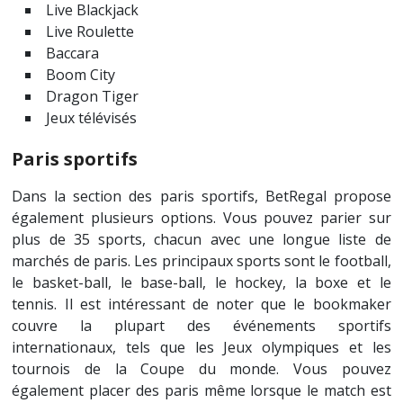
Live Blackjack
Live Roulette
Baccara
Boom City
Dragon Tiger
Jeux télévisés
Paris sportifs
Dans la section des paris sportifs, BetRegal propose
également plusieurs options. Vous pouvez parier sur
plus de 35 sports, chacun avec une longue liste de
marchés de paris. Les principaux sports sont le football,
le basket-ball, le base-ball, le hockey, la boxe et le
tennis. Il est intéressant de noter que le bookmaker
couvre la plupart des événements sportifs
internationaux, tels que les Jeux olympiques et les
tournois de la Coupe du monde. Vous pouvez
également placer des paris même lorsque le match est