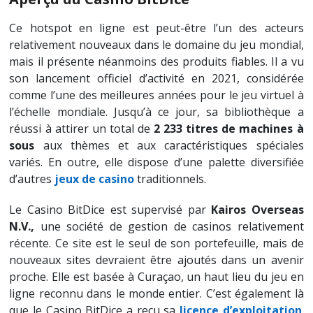
Ce hotspot en ligne est peut-être l’un des acteurs
relativement nouveaux dans le domaine du jeu mondial,
mais il présente néanmoins des produits fiables. Il a vu
son lancement officiel d’activité en 2021, considérée
comme l’une des meilleures années pour le jeu virtuel à
l’échelle mondiale. Jusqu’à ce jour, sa bibliothèque a
réussi à attirer un total de
2 233 titres de machines à
sous
aux thèmes et aux caractéristiques spéciales
variés. En outre, elle dispose d’une palette diversifiée
d’autres
jeux de casino
traditionnels.
Le Casino BitDice est supervisé par
Kairos Overseas
N.V.,
une société de gestion de casinos relativement
récente. Ce site est le seul de son portefeuille, mais de
nouveaux sites devraient être ajoutés dans un avenir
proche. Elle est basée à Curaçao, un haut lieu du jeu en
ligne reconnu dans le monde entier. C’est également là
que le Casino BitDice a reçu sa
licence d’exploitation
.