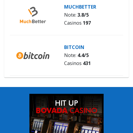
MUCHBETTER
Note:
3.8/5
Casinos
197
BITCOIN
Note:
4.4/5
Casinos
431