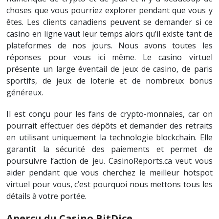
choses que vous pourriez explorer pendant que vous y
êtes. Les clients canadiens peuvent se demander si ce
casino en ligne vaut leur temps alors qu’il existe tant de
plateformes de nos jours. Nous avons toutes les
réponses pour vous ici même. Le casino virtuel
présente un large éventail de jeux de casino, de paris
sportifs, de jeux de loterie et de nombreux bonus
généreux.
Il est conçu pour les fans de crypto-monnaies, car on
pourrait effectuer des dépôts et demander des retraits
en utilisant uniquement la technologie blockchain. Elle
garantit la sécurité des paiements et permet de
poursuivre l’action de jeu. CasinoReports.ca veut vous
aider pendant que vous cherchez le meilleur hotspot
virtuel pour vous, c’est pourquoi nous mettons tous les
détails à votre portée.
Aperçu du Casino BitDice