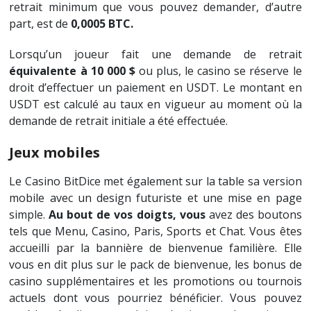
retrait minimum que vous pouvez demander, d’autre
part, est de
0,0005 BTC.
Lorsqu’un joueur fait une demande de retrait
équivalente à 10 000 $
ou plus, le casino se réserve le
droit d’effectuer un paiement en USDT. Le montant en
USDT est calculé au taux en vigueur au moment où la
demande de retrait initiale a été effectuée.
Jeux mobiles
Le Casino BitDice met également sur la table sa version
mobile avec un design futuriste et une mise en page
simple.
Au bout de vos doigts, vous
avez des boutons
tels que Menu, Casino, Paris, Sports et Chat. Vous êtes
accueilli par la bannière de bienvenue familière. Elle
vous en dit plus sur le pack de bienvenue, les bonus de
casino supplémentaires et les promotions ou tournois
actuels dont vous pourriez bénéficier. Vous pouvez