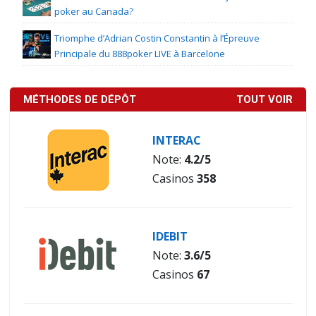
poker au Canada?
Triomphe d’Adrian Costin Constantin à l’Épreuve
Principale du 888poker LIVE à Barcelone
MÉTHODES DE DÉPÔT
TOUT VOIR
INTERAC
Note:
4.2/5
Casinos
358
IDEBIT
Note:
3.6/5
Casinos
67