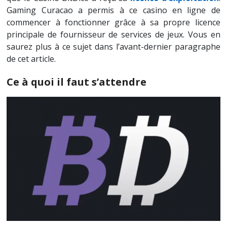
Gaming Curacao a permis à ce casino en ligne de
commencer à fonctionner grâce à sa propre licence
principale de fournisseur de services de jeux. Vous en
saurez plus à ce sujet dans l’avant-dernier paragraphe
de cet article.
Ce à quoi il faut s’attendre