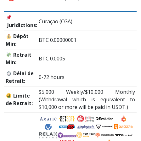
Curaçao (CGA)
Juridictions:
Dépôt
BTC 0.00000001
Min:
Retrait
BTC 0.0005
Min:
Délai de
0-72 hours
Retrait:
$5,000 Weekly/$10,000 Monthly
Limite
(Withdrawal which is equivalent to
de Retrait:
$10,000 or more will be paid in USDT.)