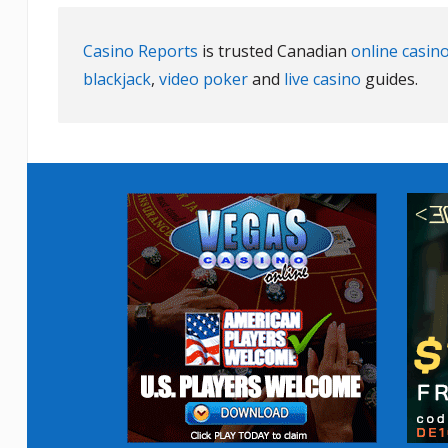
Casino Reports
is trusted Canadian
online casin
blackjack
,
video poker
and
live casino
guides.