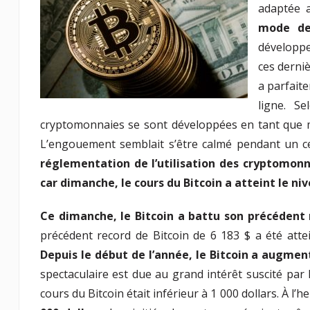
Costin Cons
adaptée 
l’Épreuve Pr
mode de
888poker LI
développe
Barcelone
ces derni
a parfaite
ligne. S
cryptomonnaies se sont développées en tant que 
L’engouement semblait s’être calmé pendant un c
réglementation de l’utilisation des cryptomonn
car dimanche, le cours du Bitcoin a atteint le niv
Ce dimanche, le Bitcoin a battu son précédent 
précédent record de Bitcoin de 6 183 $ a été atte
Depuis le début de l’année, le Bitcoin a augmen
spectaculaire est due au grand intérêt suscité par 
cours du Bitcoin était inférieur à 1 000 dollars. À l’h