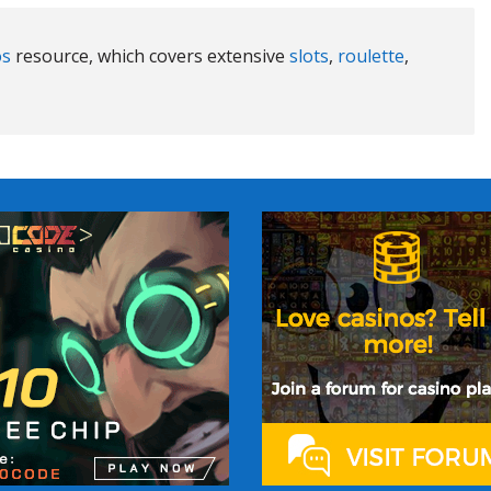
os
resource, which covers extensive
slots
,
roulette
,