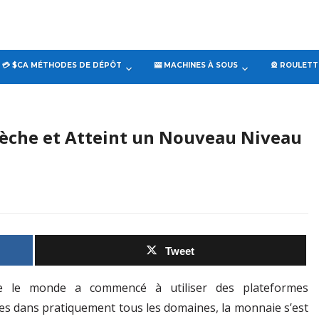
💳 $CA MÉTHODES DE DÉPÔT
🎰 MACHINES À SOUS
🎡 ROULETT
lèche et Atteint un Nouveau Niveau
Tweet
e le monde a commencé à utiliser des plateformes
Adrian
Steffen Sontheimer est
s dans pratiquement tous les domaines, la monnaie s’est