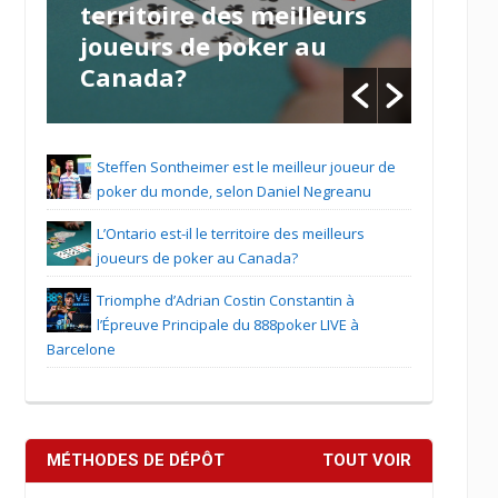
territoire des meilleurs
Cost
joueurs de poker au
l’Ép
Canada?
888p
Bar
Steffen Sontheimer est le meilleur joueur de
poker du monde, selon Daniel Negreanu
L’Ontario est-il le territoire des meilleurs
joueurs de poker au Canada?
Triomphe d’Adrian Costin Constantin à
l’Épreuve Principale du 888poker LIVE à
Barcelone
MÉTHODES DE DÉPÔT
TOUT VOIR