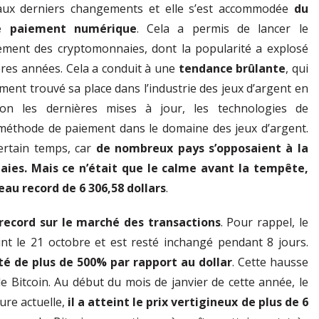
tantin à
le meilleur joueur de
aux derniers changements et elle s’est accommodée
du
incipale du
poker du monde, selon
 paiement numérique
. Cela a permis de lancer le
VE à
Daniel Negreanu
ment des cryptomonnaies, dont la popularité a explosé
ères années. Cela a conduit à une
tendance brûlante
, qui
ment trouvé sa place dans l’industrie des jeux d’argent en
elon les dernières mises à jour, les technologies de
méthode de paiement dans le domaine des jeux d’argent.
ertain temps, car
de nombreux pays s’opposaient à la
aies. Mais ce n’était que le calme avant la tempête,
eau record de 6 306,58 dollars
.
record sur le marché des transactions
. Pour rappel, le
int le 21 octobre et est resté inchangé pendant 8 jours.
té de plus de 500% par rapport au dollar
. Cette hausse
le Bitcoin. Au début du mois de janvier de cette année, le
eure actuelle,
il a atteint le prix vertigineux de plus de 6