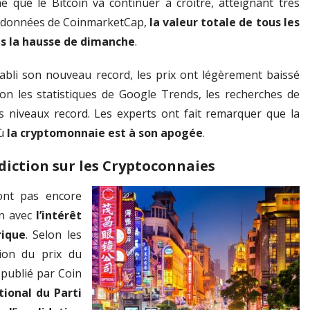
e que le Bitcoin va continuer à croître, atteignant très
es données de CoinmarketCap,
la valeur totale de tous les
rès la hausse de dimanche
.
abli son nouveau record, les prix ont légèrement baissé
on les statistiques de Google Trends, les recherches de
es niveaux record. Les experts ont fait remarquer que la
où
la cryptomonnaie est à son apogée
.
rdiction sur les Cryptoconnaies
ont pas encore
ien avec
l’intérêt
ique
. Selon les
ion du prix du
publié par Coin
ional du Parti