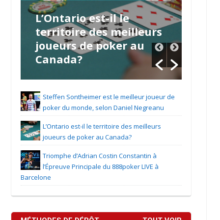
Triomphe d’Adrian
Stef
s
Costin Constantin à
le m
l’Épreuve Principale du
pok
888poker LIVE à
Dan
Barcelone
Steffen Sontheimer est le meilleur joueur de
poker du monde, selon Daniel Negreanu
L’Ontario est-il le territoire des meilleurs
joueurs de poker au Canada?
Triomphe d’Adrian Costin Constantin à
l’Épreuve Principale du 888poker LIVE à
Barcelone