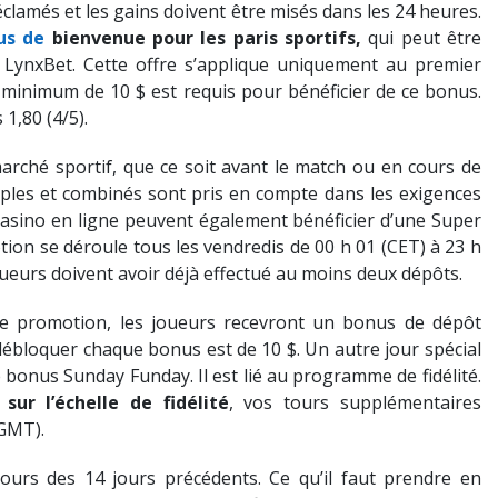
clamés et les gains doivent être misés dans les 24 heures.
us de
bienvenue pour les paris sportifs,
qui peut être
o LynxBet. Cette offre s’applique uniquement au premier
e minimum de 10 $ est requis pour bénéficier de ce bonus.
1,80 (4/5).
arché sportif, que ce soit avant le match ou en cours de
ples et combinés sont pris en compte dans les exigences
 casino en ligne peuvent également bénéficier d’une Super
on se déroule tous les vendredis de 00 h 01 (CET) à 23 h
joueurs doivent avoir déjà effectué au moins deux dépôts.
de promotion, les joueurs recevront un bonus de dépôt
ébloquer chaque bonus est de 10 $. Un autre jour spécial
 bonus Sunday Funday. Il est lié au programme de fidélité.
 sur l’échelle de fidélité
, vos tours supplémentaires
(GMT).
ours des 14 jours précédents. Ce qu’il faut prendre en