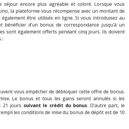
 séjour encore plus agréable et coloré. Lorsque vous
casino, la plateforme vous récompense avec un montant de
également être utilisés en ligne. Si vous introduisez au
et bénéficier d’un bonus de correspondance jusqu’à un
s sont également offerts pendant cinq jours. Ils doivent
 :
euvent vous empêcher de débloquer cette offre de bonus.
mise. Le bonus et tous les gains seront annulés si les
s 21 jours
suivant le crédit du bonus
. D’autre part, le
empli les conditions de mise du bonus de dépôt est de 10