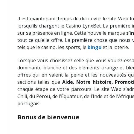
Il est maintenant temps de découvrir le site Web lu
lorsqu’ils chargent le Casino LynxBet. La première i
sur sa présence en ligne. Cette nouvelle marque
s’i
tout ce qu’elle offre. La première chose que nou
tels que le casino, les sports, le
bingo
et la loterie.
Lorsque vous choisissez celle que vous voulez ess
dominante blanche et des éléments orange et bleu
offres qui en valent la peine et les nouveautés q
sections telles que
Aide, Notre histoire, Promot
chaque étape de votre parcours. Le site Web s’adr
Chili, du Pérou, de l’Équateur, de l’Inde et de l’Afriq
portugais.
Bonus de bienvenue