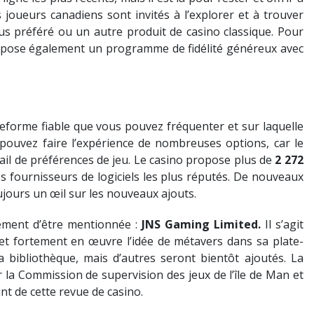
s joueurs canadiens sont invités à l’explorer et à trouver
us préféré ou un autre produit de casino classique. Pour
ropose également un programme de fidélité généreux avec
eforme fiable que vous pouvez fréquenter et sur laquelle
ouvez faire l’expérience de nombreuses options, car le
il de préférences de jeu. Le casino propose plus de
2 272
s fournisseurs de logiciels les plus réputés. De nouveaux
jours un œil sur les nouveaux ajouts.
lement d’être mentionnée :
JNS Gaming Limited.
Il s’agit
et fortement en œuvre l’idée de métavers dans sa plate-
sa bibliothèque, mais d’autres seront bientôt ajoutés. La
r la Commission de supervision des jeux de l’île de Man et
nt de cette revue de casino.