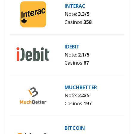
INTERAC
Note:
3.3/5
Casinos
358
IDEBIT
Note:
2.1/5
Casinos
67
MUCHBETTER
Note:
2.4/5
Casinos
197
BITCOIN